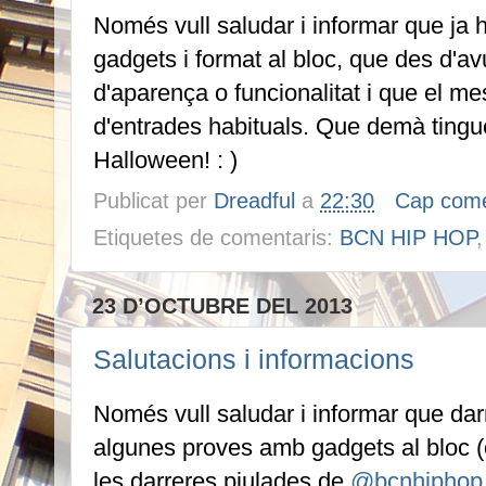
Només vull saludar i informar que ja
gadgets i format al bloc, que des d'a
d'aparença o funcionalitat i que el me
d'entrades habituals. Que demà ting
Halloween! : )
Publicat per
Dreadful
a
22:30
Cap come
Etiquetes de comentaris:
BCN HIP HOP
23 D’OCTUBRE DEL 2013
Salutacions i informacions
Només vull saludar i informar que dar
algunes proves amb gadgets al bloc (
les darreres piulades de
@bcnhiphop