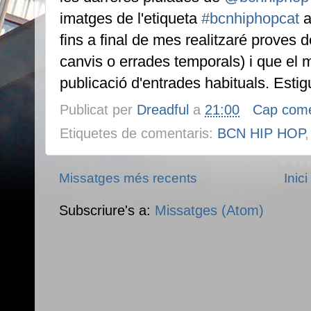
imatges de l'etiqueta
#bcnhiphopcat
a
fins a final de mes realitzaré proves 
canvis o errades temporals) i que el 
publicació d'entrades habituals. Estigu
Publicat per
Dreadful
a
21:00
Cap come
Etiquetes de comentaris:
BCN HIP HOP
Missatges més recents
Inici
Subscriure's a:
Missatges (Atom)