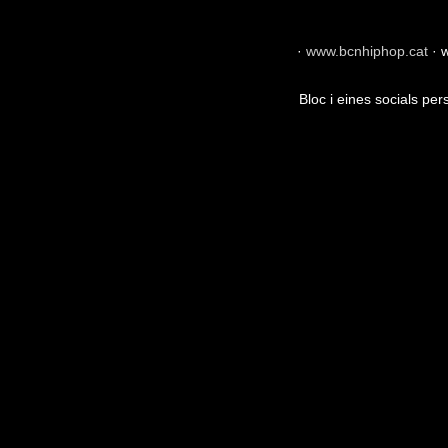
·
www.bcnhiphop.cat
·
w
Bloc i eines socials pe