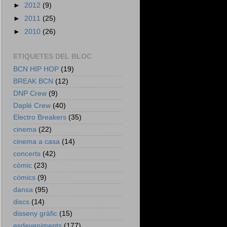
►
2012
(9)
►
2011
(25)
►
2010
(26)
ETIQUETES DEL BLOC
BCN HIP HOP
(19)
BREAK BCN
(12)
DNP Crew
(9)
Daplé Crew
(40)
Electro Breakers
(35)
cinema
(22)
cinema a casa
(14)
concerts
(42)
còmic
(23)
còmics
(9)
dansa
(95)
discs
(14)
disseny gràfic
(15)
esdeveniments
(177)