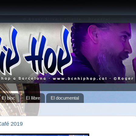
El bloc
El llibre
El documental
Café 2019