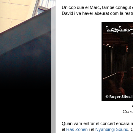
Un cop que el Marc, també conegut
David i va haver abeurat com la resta
Conc
Quan vam entrar el concert encara no
el
Ras Zohen
i el
Nyahbingi Sound
. 