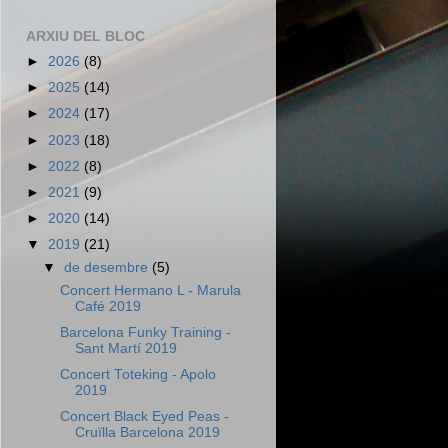
ARXIU DEL BLOC
►
2026
(8)
►
2025
(14)
►
2024
(17)
►
2023
(18)
►
2022
(8)
►
2021
(9)
►
2020
(14)
▼
2019
(21)
▼
de desembre
(5)
Concert Hermano L - Marula
Café 2019
Barcelona Funky Training -
Sant Martí 2019
Concert Toteking - Apolo
2019
Concert Black Eyed Peas -
Cruïlla Barcelona 2019