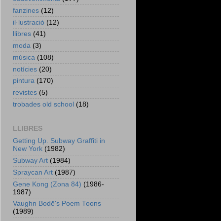
fanzines
(12)
il·lustració
(12)
llibres
(41)
moda
(3)
música
(108)
notícies
(20)
pintura
(170)
revistes
(5)
trobades old school
(18)
LLIBRES
Getting Up. Subway Graffiti in
New York
(1982)
Subway Art
(1984)
Spraycan Art
(1987)
Gene Kong (Zona 84)
(1986-
1987)
Vaughn Bodē's Poem Toons
(1989)