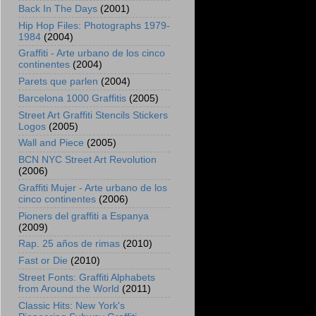
Back In The Days
(2001)
Hip Hop Files: Photographs 1979-
1984
(2004)
Graffiti - Arte urbano de los cinco
continentes
(2004)
Parets que parlen
(2004)
Barcelona 1000 Graffitis
(2005)
Street Art Graffiti Stencils Stickers
Logos
(2005)
Wall and Piece
(2005)
BCN NYC Street Art Revolution
(2006)
Graffiti Mujer - Arte urbano de los
cinco continentes
(2006)
Pioners del graffiti a Espanya
(2009)
Rap. 25 años de rimas
(2010)
Fast or Die
(2010)
Street Fonts: Graffiti Alphabets
from Around the World
(2011)
Classic Hits: New York's