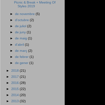
Picnic & Break + Meeting Of
Styles 2019
►
de novembre
(5)
►
d’octubre
(2)
►
de juliol
(2)
►
de juny
(1)
►
de maig
(1)
►
d’abril
(1)
►
de març
(2)
►
de febrer
(1)
►
de gener
(1)
►
2018
(21)
►
2017
(21)
►
2016
(28)
►
2015
(22)
►
2014
(20)
►
2013
(32)