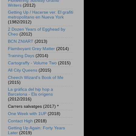
Pioneering Subway Graffiti
Writers
(2012)
Getting Up / Hacerse ver. El grafiti
metropolitano en Nueva York
(1982/2012)
2 Dozen Years of Egghead by
Cheo
(2012)
BCN ZNIART
(2013)
Flamboyant Grey Matter
(2014)
Training Days
(2014)
Cartograffy - Volume Two
(2015)
All City Queens
(2015)
Cheech Wizard's Book of Me
(2015)
La gràfica del hip hop a
Barcelona - Els orígens
(2012/2016)
Carrers salvatges (2017) *
One Week with 1UP
(2018)
Contact High
(2018)
Getting Up Again: Forty Years
Later
(2019)