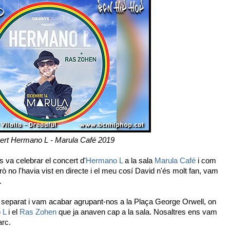
ert Hermano L - Marula Café 2019
 va celebrar el concert d'
Hermano L
a la sala
Marula Café
i com
ò no l'havia vist en directe i el meu cosí David n'és molt fan, vam
.
 separat i vam acabar agrupant-nos a la Plaça George Orwell, on
 L
i el
Ras Zohen
que ja anaven cap a la sala. Nosaltres ens vam
arc.