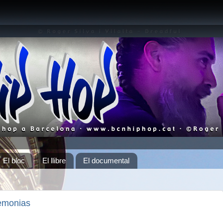
El bloc
El llibre
El documental
emonias