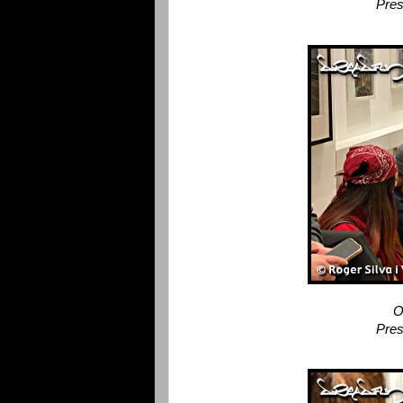
Pres
O
Pres