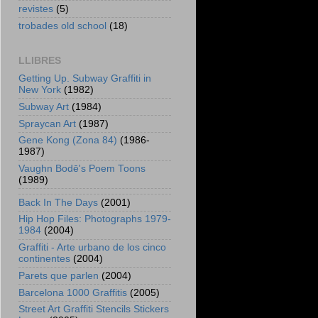
revistes
(5)
trobades old school
(18)
LLIBRES
Getting Up. Subway Graffiti in
New York
(1982)
Subway Art
(1984)
Spraycan Art
(1987)
Gene Kong (Zona 84)
(1986-
1987)
Vaughn Bodē's Poem Toons
(1989)
Back In The Days
(2001)
Hip Hop Files: Photographs 1979-
1984
(2004)
Graffiti - Arte urbano de los cinco
continentes
(2004)
Parets que parlen
(2004)
Barcelona 1000 Graffitis
(2005)
Street Art Graffiti Stencils Stickers