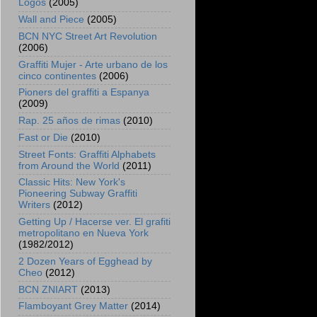
Logos
(2005)
Wall and Piece
(2005)
BCN NYC Street Art Revolution
(2006)
Graffiti Mujer - Arte urbano de los
cinco continentes
(2006)
Pioners del graffiti a Espanya
(2009)
Rap. 25 años de rimas
(2010)
Fast or Die
(2010)
Street Fonts: Graffiti Alphabets
from Around the World
(2011)
Classic Hits: New York's
Pioneering Subway Graffiti
Writers
(2012)
Getting Up / Hacerse ver. El grafiti
metropolitano en Nueva York
(1982/2012)
2 Dozen Years of Egghead by
Cheo
(2012)
BCN ZNIART
(2013)
Flamboyant Grey Matter
(2014)