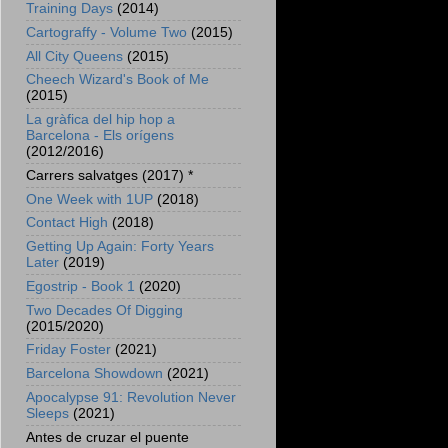
Training Days
(2014)
Cartograffy - Volume Two
(2015)
All City Queens
(2015)
Cheech Wizard's Book of Me
(2015)
La gràfica del hip hop a
Barcelona - Els orígens
(2012/2016)
Carrers salvatges (2017) *
One Week with 1UP
(2018)
Contact High
(2018)
Getting Up Again: Forty Years
Later
(2019)
Egostrip - Book 1
(2020)
Two Decades Of Digging
(2015/2020)
Friday Foster
(2021)
Barcelona Showdown
(2021)
Apocalypse 91: Revolution Never
Sleeps
(2021)
Antes de cruzar el puente