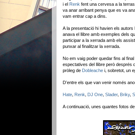
i el
Renk
fent una cervesa a la terras
va anar arribant penya que es va ana
vam entrar cap a dins.
A la presentació hi havien els autor
anava el llibre amb exemples dels que
participar a la xerrada amb els assis
punxar al finalitzar la xerrada.
No em vaig poder quedar fins al fina
espectatives del llibre però després d
pròleg de
Dobleache
i, sobretot, un 
D'entre els que van venir només ano
Hate
,
Renk
,
DJ One
,
Slader
,
Briky
,
S
A continuació, unes quantes fotos de