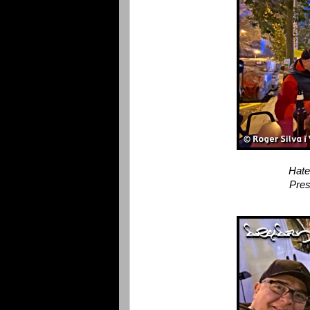
Hate
Pres