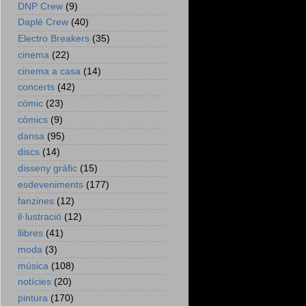
DNP Crew
(9)
Daplé Crew
(40)
Electro Breakers
(35)
cinema
(22)
cinema a casa
(14)
concerts
(42)
còmic
(23)
còmics
(9)
dansa
(95)
discs
(14)
disseny gràfic
(15)
esdeveniments
(177)
fanzines
(12)
il·lustració
(12)
llibres
(41)
moda
(3)
música
(108)
notícies
(20)
pintura
(170)