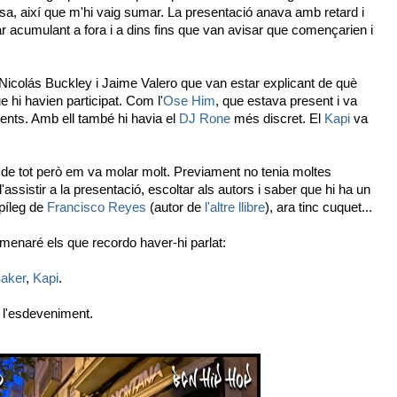
sa, així que m'hi vaig sumar. La presentació anava amb retard i
r acumulant a fora i a dins fins que van avisar que començarien i
s Nicolás Buckley i Jaime Valero que van estar explicant de què
 hi havien participat. Com l'
Ose Him
, que estava present i va
tents. Amb ell també hi havia el
DJ Rone
més discret. El
Kapi
va
l de tot però em va molar molt. Previament no tenia moltes
'assistir a la presentació, escoltar als autors i saber que hi ha un
epíleg de
Francisco Reyes
(autor de
l'altre llibre
), ara tinc cuquet...
menaré els que recordo haver-hi parlat:
aker
,
Kapi
.
 l'esdeveniment.