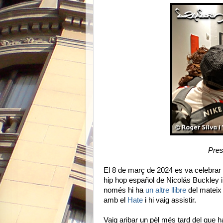
Pres
El 8 de març de 2024 es va celebrar l
hip hop español de Nicolás Buckley 
només hi ha
un altre llibre
del mateix 
amb el
Hate
i hi vaig assistir.
Vaig aribar un pèl més tard del que h