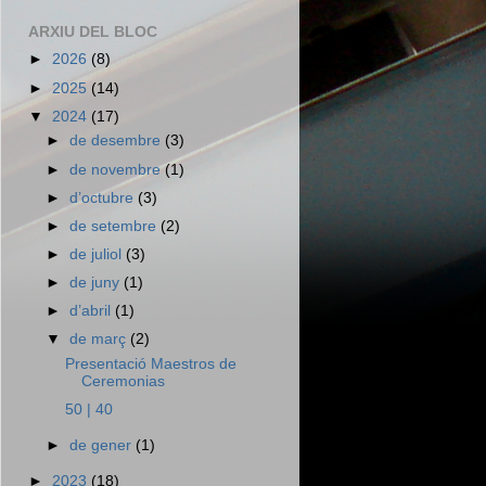
ARXIU DEL BLOC
►
2026
(8)
►
2025
(14)
▼
2024
(17)
►
de desembre
(3)
►
de novembre
(1)
►
d’octubre
(3)
►
de setembre
(2)
►
de juliol
(3)
►
de juny
(1)
►
d’abril
(1)
▼
de març
(2)
Presentació Maestros de
Ceremonias
50 | 40
►
de gener
(1)
►
2023
(18)