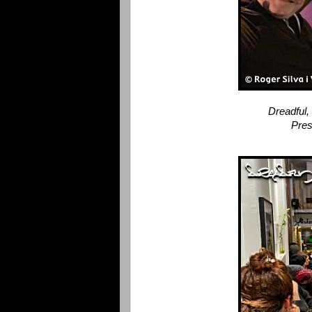
Dreadful,
Pres