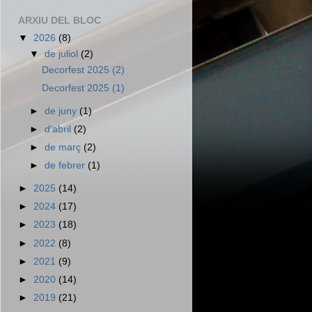
ARXIU DEL BLOC
▼
2026
(8)
▼
de juliol
(2)
Decorfest 2025 (2)
Decorfest 2025 (1)
►
de juny
(1)
►
d’abril
(2)
►
de març
(2)
►
de febrer
(1)
►
2025
(14)
►
2024
(17)
►
2023
(18)
►
2022
(8)
►
2021
(9)
►
2020
(14)
►
2019
(21)