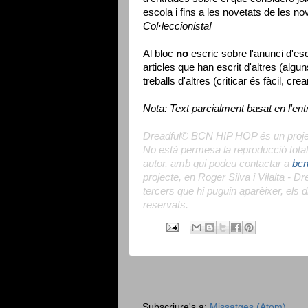
escola i fins a les novetats de les 
Col·leccionista!
Al bloc
no
escric sobre l'anunci d'es
articles que han escrit d'altres (algu
treballs d'altres (criticar és fàcil, crea
Nota: Text parcialment basat en l'en
Dreadful© BCN HIP HOP és un project
No està permesa la reproducció total 
autor, amb qui podeu contactar a
bc
projecte, en Roger Silva i Vilalta - 
tercers que hi puguin aparèixer, els 
reservats.
Subscriure's a:
Missatges (Atom)