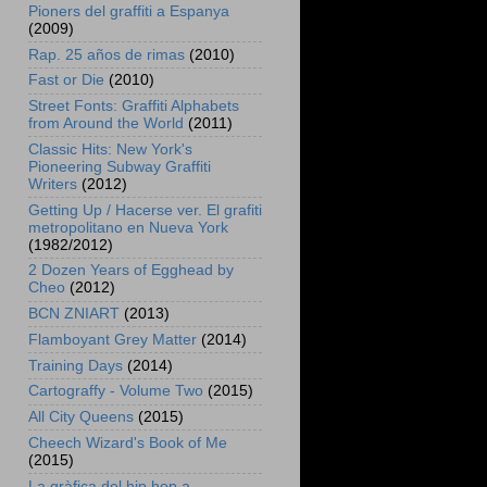
Pioners del graffiti a Espanya
(2009)
Rap. 25 años de rimas
(2010)
Fast or Die
(2010)
Street Fonts: Graffiti Alphabets
from Around the World
(2011)
Classic Hits: New York's
Pioneering Subway Graffiti
Writers
(2012)
Getting Up / Hacerse ver. El grafiti
metropolitano en Nueva York
(1982/2012)
2 Dozen Years of Egghead by
Cheo
(2012)
BCN ZNIART
(2013)
Flamboyant Grey Matter
(2014)
Training Days
(2014)
Cartograffy - Volume Two
(2015)
All City Queens
(2015)
Cheech Wizard's Book of Me
(2015)
La gràfica del hip hop a