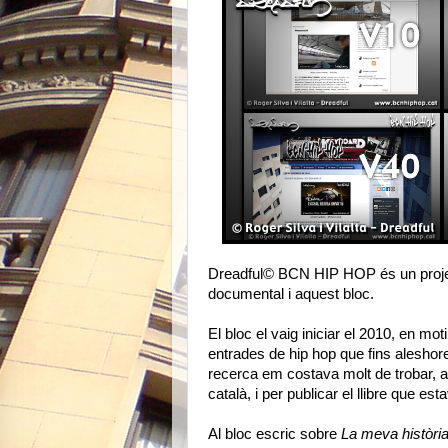
Dreadful© BCN HIP HOP és un projecte
documental i aquest bloc.
El bloc el vaig iniciar el 2010, en mot
entrades de hip hop que fins alesho
recerca em costava molt de trobar, 
català, i per publicar el llibre que es
Al bloc escric sobre
La meva història