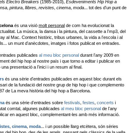
els Electro Breakers
(1985-2010),
Esdeveniments Hip Hop a
nsa
,
pintura
,
llibres
,
revistes
,
cinema
,
moda
... tot des d'un punt de
rcelona
és una visió
molt personal
de com ha evolucionat la
ctualitat. La música, la dansa i la pintura, del cassette a l'mp3, del
ay al Mac. Context històric, tribus urbanes, la vida a l'escola i al
vals... un munt d'anècdotes, imatges i fotos publicat en entrades.
'entrades publicades
al meu bloc personal
durant l'any 2009 en
nt del hip hop al nostre país i que torno a editar i publicar en
a presentació a l'inici i un resum al final.
rs
és una sèrie d'entrades publicades en aquest bloc durant els
rsari de la fundació del nostre grup de hip hop i que complemento
87 de La meva història del hip hop a Barcelona.
na
és una sèrie d'entrades sobre
festivals
,
festes
,
concerts
i
iutat comtal, algunes publicades
al meu bloc personal
de l'any
publicar en aquest bloc, complementant-les amb més informació.
istes
,
cinema
,
moda
... i un possible llarg etcètera, són sèries
s del hip hop, des de les arrels, passant pels clàssics de la vella