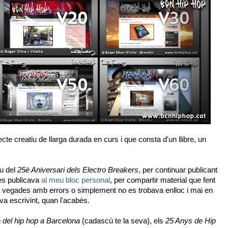
 creatiu de llarga durada en curs i que consta d'un llibre, un
iu del
25è Aniversari dels Electro Breakers
, per continuar publicant
res publicava
al meu bloc personal
, per compartir material que fent
a vegades amb errors o simplement no es trobava enlloc i mai en
tava escrivint, quan l'acabés.
 del hip hop a Barcelona
(cadascú te la seva), els
25 Anys de Hip