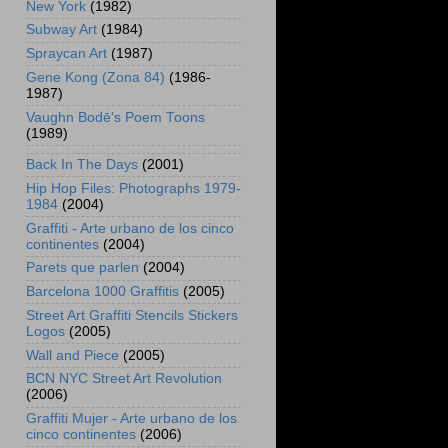
New York
(1982)
Subway Art
(1984)
Spraycan Art
(1987)
Gene Kong (Zona 84)
(1986-
1987)
Vaughn Bodē's Poem Toons
(1989)
Back In The Days
(2001)
Hip Hop Files: Photographs 1979-
1984
(2004)
Graffiti - Arte urbano de los cinco
continentes
(2004)
Parets que parlen
(2004)
Barcelona 1000 Graffitis
(2005)
Street Art Graffiti Stencils Stickers
Logos
(2005)
Wall and Piece
(2005)
BCN NYC Street Art Revolution
(2006)
Graffiti Mujer - Arte urbano de los
cinco continentes
(2006)