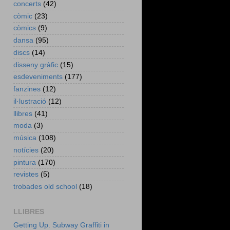
concerts
(42)
còmic
(23)
còmics
(9)
dansa
(95)
discs
(14)
disseny gràfic
(15)
esdeveniments
(177)
fanzines
(12)
il·lustració
(12)
llibres
(41)
moda
(3)
música
(108)
notícies
(20)
pintura
(170)
revistes
(5)
trobades old school
(18)
LLIBRES
Getting Up. Subway Graffiti in