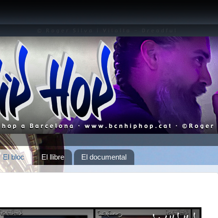
El bloc
El llibre
El documental