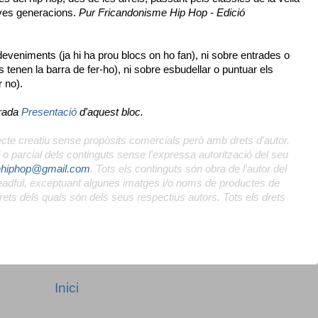
noves generacions.
Pur Fricandonisme Hip Hop - Edició
deveniments (ja hi ha prou blocs on ho fan), ni sobre entrades o
ns tenen la barra de fer-ho), ni sobre esbudellar o puntuar els
r no).
trada
Presentació
d'aquest bloc.
e creatiu sense propòsits comercials però amb drets d'autor.
o parcial dels continguts sense l'expressa autorització del seu
nhiphop@gmail.com
. Tots els continguts són obra de l'autor del
Dreadful, exceptuant algunes imatges i/o noms de productes de
drets dels quals són dels seus respectius autors. Tots els drets
Inici