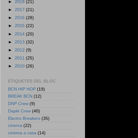
►
2018
(21)
►
2017
(21)
►
2016
(28)
►
2015
(22)
►
2014
(20)
►
2013
(32)
►
2012
(9)
►
2011
(25)
►
2010
(26)
ETIQUETES DEL BLOC
BCN HIP HOP
(19)
BREAK BCN
(12)
DNP Crew
(9)
Daplé Crew
(40)
Electro Breakers
(35)
cinema
(22)
cinema a casa
(14)