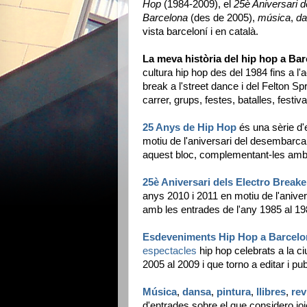
Hop
(1984-2009), el
25è Aniversari d
Barcelona
(des de 2005),
música
,
da
vista barceloní i en català.
La meva història del hip hop a Ba
cultura hip hop des del 1984 fins a l'a
break a l'street dance i del Felton Spr
carrer, grups, festes, batalles, festi
25 Anys de Hip Hop
és una sèrie d
motiu de l'aniversari del desembarcame
aquest bloc, complementant-les amb un
25è Aniversari dels Electro Breake
anys 2010 i 2011 en motiu de l'anive
amb les entrades de l'any 1985 al 19
Esdeveniments Hip Hop a Barcelo
espectacles
hip hop celebrats a la c
2005 al 2009 i que torno a editar i 
Música
,
dansa
,
pintura
,
llibres
,
rev
d'entrades sobre el que considero joie