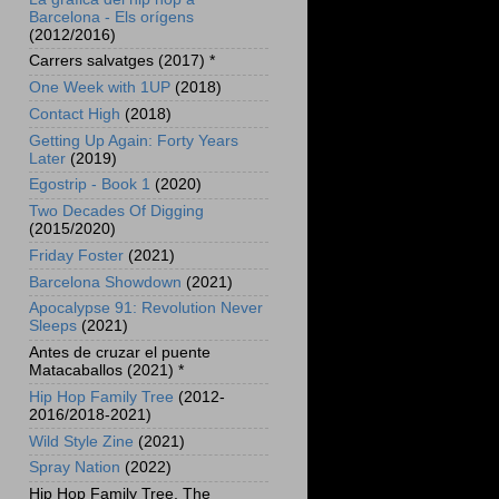
Barcelona - Els orígens
(2012/2016)
Carrers salvatges (2017) *
One Week with 1UP
(2018)
Contact High
(2018)
Getting Up Again: Forty Years
Later
(2019)
Egostrip - Book 1
(2020)
Two Decades Of Digging
(2015/2020)
Friday Foster
(2021)
Barcelona Showdown
(2021)
Apocalypse 91: Revolution Never
Sleeps
(2021)
Antes de cruzar el puente
Matacaballos (2021) *
Hip Hop Family Tree
(2012-
2016/2018-2021)
Wild Style Zine
(2021)
Spray Nation
(2022)
Hip Hop Family Tree. The