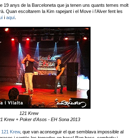
e 19 anys de la Barceloneta que ja tenen uns quants temes molt
à. Quan escoltarem la Kim rapejant i el Move i l'Alver fent les
uí
i
aquí
.
121 Krew
21 Krew + Poker d'Asos - EH Sona 2013
b
121 Krew
, que van aconseguir el que semblava impossible al
ls braços i cantés les tornades en basc! Rap basc, combatiu i