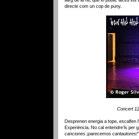
directe com un cop de puny.
Concert 1
Desprenen energia a tope, escalfen l
Experiència. No cal entendre'ls per g
canciones ¡parecemos cantautores!"