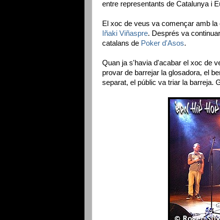
entre representants de Catalunya i E
El xoc de veus va començar amb la 
Iñaki Viñaspre
. Després va continua
catalans de
Poker d'Asos
.
Quan ja s'havia d'acabar el xoc de v
provar de barrejar la glosadora, el be
separat, el públic va triar la barreja. 