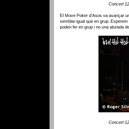
Concert 1
El Move Poker d'Asos va avançar un 
semblar igual que en grup. Esperem q
poden fer en grup i no una aturada de
Concert 1