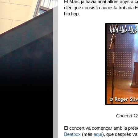
El Marc ja havia anat altres anys a c
d'en què consistia aquesta trobada Eu
hip hop.
Concert 1
El concert va començar amb la presen
Beatbox
(més
aquí
), que després va 