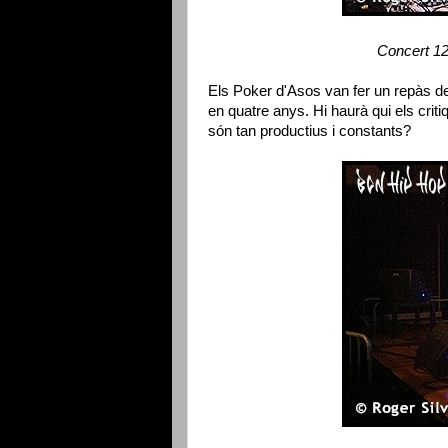
Concert 1
Els Poker d'Asos van fer un repàs d
en quatre anys. Hi haurà qui els crit
són tan productius i constants?