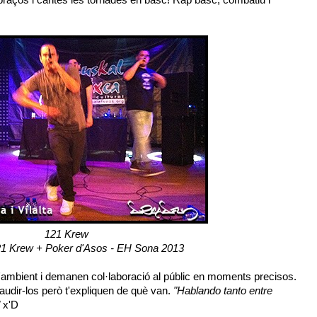
121 Krew
21 Krew + Poker d'Asos - EH Sona 2013
'ambient i demanen col·laboració al públic en moments precisos.
audir-los però t'expliquen de què van.
"Hablando tanto entre
x'D