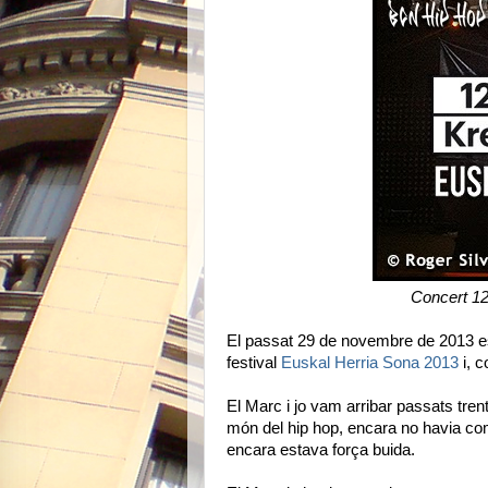
Concert 1
El passat 29 de novembre de 2013 es
festival
Euskal Herria Sona 2013
i, c
El Marc i jo vam arribar passats tren
món del hip hop, encara no havia com
encara estava força buida.