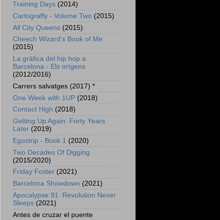
Training Days
(2014)
Cartograffy - Volume Two
(2015)
All City Queens
(2015)
Cheech Wizard's Book of Me
(2015)
La gràfica del hip hop a
Barcelona - Els orígens
(2012/2016)
Carrers salvatges (2017) *
One Week with 1UP
(2018)
Contact High
(2018)
Getting Up Again: Forty Years
Later
(2019)
Egostrip - Book 1
(2020)
Two Decades Of Digging
(2015/2020)
Friday Foster
(2021)
Barcelona Showdown
(2021)
Apocalypse 91: Revolution Never
Sleeps
(2021)
Antes de cruzar el puente