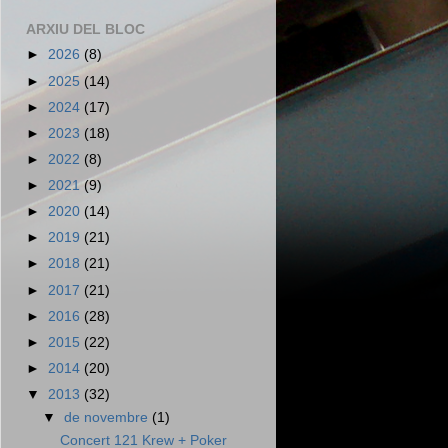
ARXIU DEL BLOC
►
2026
(8)
►
2025
(14)
►
2024
(17)
►
2023
(18)
►
2022
(8)
►
2021
(9)
►
2020
(14)
►
2019
(21)
►
2018
(21)
►
2017
(21)
►
2016
(28)
►
2015
(22)
►
2014
(20)
▼
2013
(32)
▼
de novembre
(1)
Concert 121 Krew + Poker