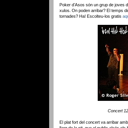
Poker d'Asos són un grup de joves d
xulos. On poden arribar? El temps dir
tornades? Ha! Escolteu-los gratis
aq
Concert 1
El plat fort del concert va arribar am
llarg de la nit, que el public alcés e