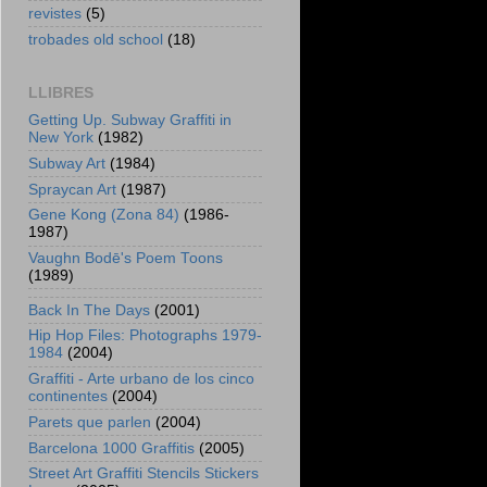
revistes
(5)
trobades old school
(18)
LLIBRES
Getting Up. Subway Graffiti in
New York
(1982)
Subway Art
(1984)
Spraycan Art
(1987)
Gene Kong (Zona 84)
(1986-
1987)
Vaughn Bodē's Poem Toons
(1989)
Back In The Days
(2001)
Hip Hop Files: Photographs 1979-
1984
(2004)
Graffiti - Arte urbano de los cinco
continentes
(2004)
Parets que parlen
(2004)
Barcelona 1000 Graffitis
(2005)
Street Art Graffiti Stencils Stickers