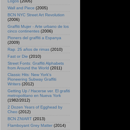
Logos
(2005)
Wall and Piece
(2005)
BCN NYC Street Art Revolution
(2006)
Graffiti Mujer - Arte urbano de los
cinco continentes
(2006)
Pioners del graffiti a Espanya
(2009)
Rap. 25 años de rimas
(2010)
Fast or Die
(2010)
Street Fonts: Graffiti Alphabets
from Around the World
(2011)
Classic Hits: New York's
Pioneering Subway Graffiti
Writers
(2012)
Getting Up / Hacerse ver. El grafiti
metropolitano en Nueva York
(1982/2012)
2 Dozen Years of Egghead by
Cheo
(2012)
BCN ZNIART
(2013)
Flamboyant Grey Matter
(2014)