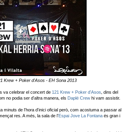
21 Krew + Poker d'Asos - EH Sona 2013
 va celebrar el concert de
121 Krew + Poker d'Asos
, dins del
om no podia ser d'altra manera, els
Daplé Crew
hi vam assistir.
ta minuts de l'hora d'inici oficial però, com acostuma a passar al
ençat res. A més, la sala de l'
Espai Jove La Fontana
és gran i