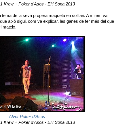
21 Krew + Poker d'Asos - EH Sona 2013
tema de la seva propera maqueta en solitari. A mi em va
ue això sigui, com va explicar, les ganes de fer més del que
l mateix.
Alver Poker d'Asos
21 Krew + Poker d'Asos - EH Sona 2013