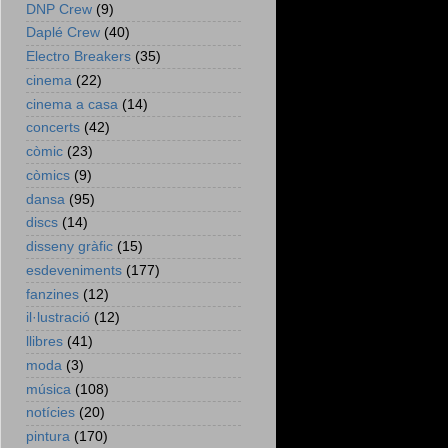
DNP Crew
(9)
Daplé Crew
(40)
Electro Breakers
(35)
cinema
(22)
cinema a casa
(14)
concerts
(42)
còmic
(23)
còmics
(9)
dansa
(95)
discs
(14)
disseny gràfic
(15)
esdeveniments
(177)
fanzines
(12)
il·lustració
(12)
llibres
(41)
moda
(3)
música
(108)
notícies
(20)
pintura
(170)