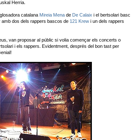
uskal Herria.
glosadora catalana
Mireia Mena
de
De Calaix
i el bertsolari basc
r amb dos dels rappers bascos de
121 Krew
i un dels rappers
eus, van proposar al públic si volia començar els concerts o
rtsolari i els rappers. Evidentment, després del bon tast per
Genial!