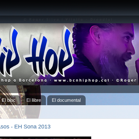
El bloc
El llibre
El documental
Asos - EH Sona 2013