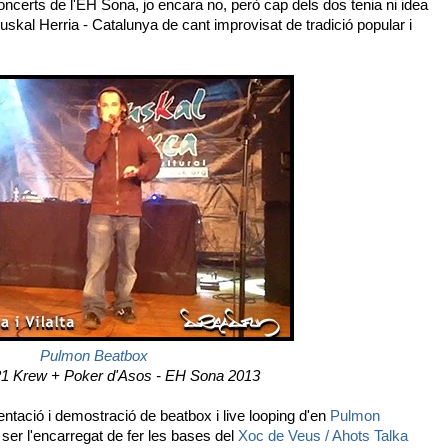
oncerts de l'EH Sona, jo encara no, però cap dels dos tenia ni idea
skal Herria - Catalunya de cant improvisat de tradició popular i
Pulmon Beatbox
21 Krew + Poker d'Asos - EH Sona 2013
tació i demostració de beatbox i live looping d'en
Pulmon
ser l'encarregat de fer les bases del
Xoc de Veus / Ahots Talka