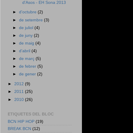
d'Asos - EH Sona 2013
►
d’octubre
(2)
►
de setembre
(3)
►
de juliol
(4)
►
de juny
(2)
►
de maig
(4)
►
d’abril
(4)
►
de març
(5)
►
de febrer
(5)
►
de gener
(2)
►
2012
(9)
►
2011
(25)
►
2010
(26)
ETIQUETES DEL BLOC
BCN HIP HOP
(19)
BREAK BCN
(12)