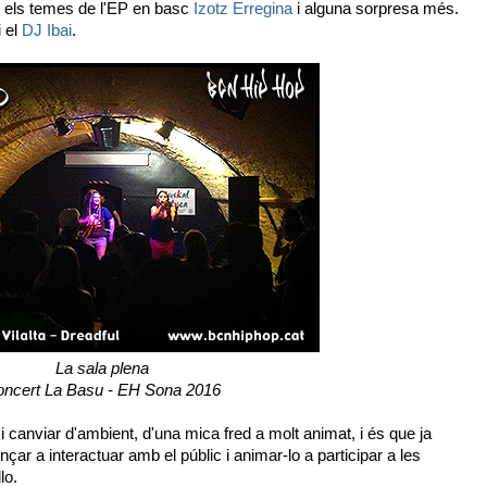
en els temes de l'EP en basc
Izotz Erregina
i alguna sorpresa més.
i el
DJ Ibai
.
La sala plena
ncert La Basu - EH Sona 2016
 i canviar d'ambient, d'una mica fred a molt animat, i és que ja
r a interactuar amb el públic i animar-lo a participar a les
lo.