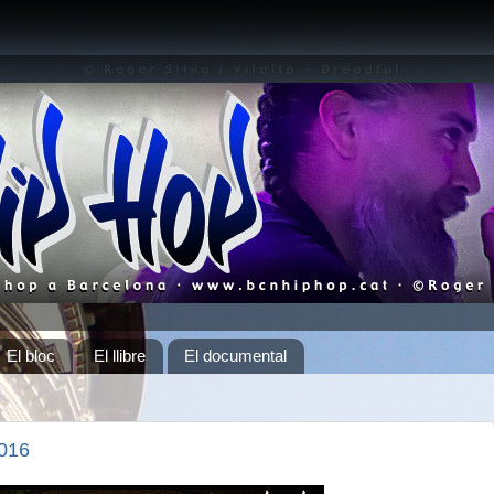
El bloc
El llibre
El documental
2016