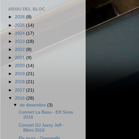
ARXIU DEL BLOC
►
2026
(8)
►
2025
(14)
►
2024
(17)
►
2023
(18)
►
2022
(8)
►
2021
(9)
►
2020
(14)
►
2019
(21)
►
2018
(21)
►
2017
(21)
▼
2016
(28)
▼
de desembre
(3)
Concert La Basu - EH Sona
2016
Concert DJ Jazzy Jeff -
Bikini 2016
Els murs - Openwalls