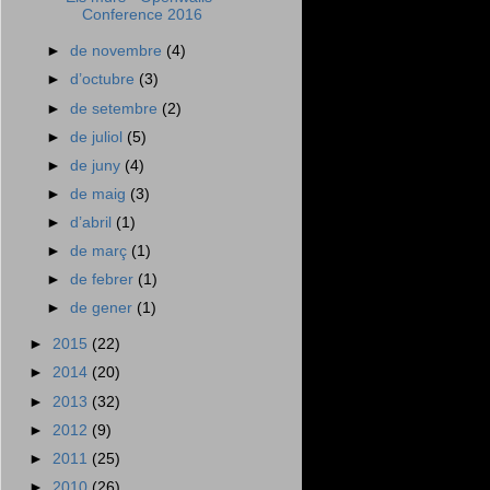
Conference 2016
►
de novembre
(4)
►
d’octubre
(3)
►
de setembre
(2)
►
de juliol
(5)
►
de juny
(4)
►
de maig
(3)
►
d’abril
(1)
►
de març
(1)
►
de febrer
(1)
►
de gener
(1)
►
2015
(22)
►
2014
(20)
►
2013
(32)
►
2012
(9)
►
2011
(25)
►
2010
(26)