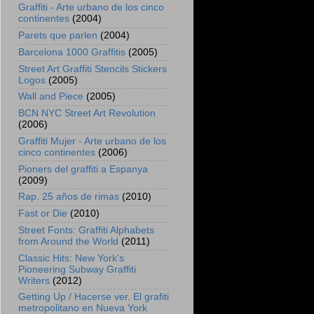
Graffiti - Arte urbano de los cinco
continentes
(2004)
Parets que parlen
(2004)
Barcelona 1000 Graffitis
(2005)
Street Art Graffiti Stencils Stickers
Logos
(2005)
Wall and Piece
(2005)
BCN NYC Street Art Revolution
(2006)
Graffiti Mujer - Arte urbano de los
cinco continentes
(2006)
Pioners del graffiti a Espanya
(2009)
Rap. 25 años de rimas
(2010)
Fast or Die
(2010)
Street Fonts: Graffiti Alphabets
from Around the World
(2011)
Classic Hits: New York's
Pioneering Subway Graffiti
Writers
(2012)
Getting Up / Hacerse ver. El grafiti
metropolitano en Nueva York