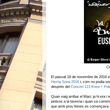
Co
El passat 18 de novembre de 2016 es
Herria Sona 2016
i, com no podia ser
després del
Concert 121 Krew + Pok
Quan vaig arribar el Marc ja hi era i e
pintxos a la taverna i quan va comen
que amb prou feines es començava a