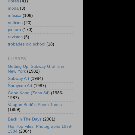
llibres
(41)
moda
(3)
música
(108)
notícies
(20)
pintura
(170)
revistes
(5)
trobades old school
(18)
LLIBRES
Getting Up. Subway Graffiti in
New York
(1982)
Subway Art
(1984)
Spraycan Art
(1987)
Gene Kong (Zona 84)
(1986-
1987)
Vaughn Bodē's Poem Toons
(1989)
Back In The Days
(2001)
Hip Hop Files: Photographs 1979-
1984
(2004)