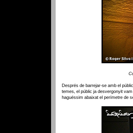
Co
Després de barrejar-se amb el públic i
temes, el públic ja desvergonyit va
haguéssim abaixat el perímetre de s