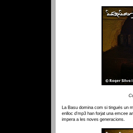
Co
La Basu domina com si tingués un mu
enlloc d'mp3 han forjat una emcee am
impera a les noves generacions.