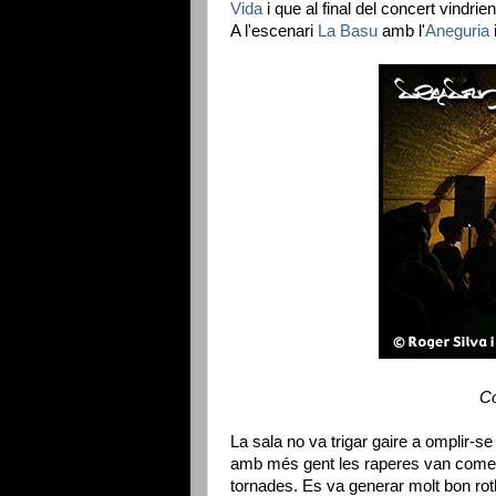
Vida
i que al final del concert vindri
A l'escenari
La Basu
amb l'
Aneguria
Co
La sala no va trigar gaire a omplir-se
amb més gent les raperes van comença
tornades. Es va generar molt bon rotl