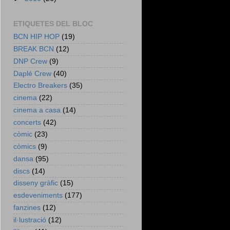
ETIQUETES DEL BLOC
BCN HIP HOP
(19)
BREAK BCN
(12)
DNP Crew
(9)
Daplé Crew
(40)
Electro Breakers
(35)
cinema
(22)
cinema a casa
(14)
concerts
(42)
còmic
(23)
còmics
(9)
dansa
(95)
discs
(14)
disseny gràfic
(15)
esdeveniments
(177)
fanzines
(12)
il·lustració
(12)