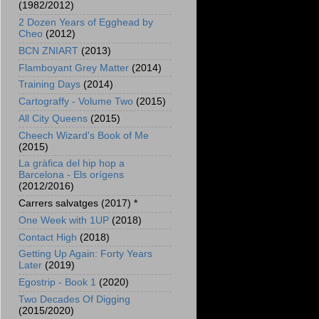
(1982/2012)
2 Dozen Years of Egghead by
Cheo
(2012)
BCN ZNIART
(2013)
Flamboyant Grey Matter
(2014)
Training Days
(2014)
Cartograffy - Volume Two
(2015)
All City Queens
(2015)
Cheech Wizard's Book of Me
(2015)
La gràfica del hip hop a
Barcelona - Els orígens
(2012/2016)
Carrers salvatges (2017) *
One Week with 1UP
(2018)
Contact High
(2018)
Getting Up Again: Forty Years
Later
(2019)
Egostrip - Book 1
(2020)
Two Decades Of Digging
(2015/2020)