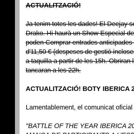
ACTUALITZACIÓ!
Ja tenim totes les dades! El Deejay s
Drako. Hi haurà un Show Especial de
poden Comprar entrades anticipades
d'11,50 € (despeses de gestió inclos
a taquilla a partir de les 15h. Obriran 
tancaran a les 22h.
ACTUALITZACIÓ! BOTY IBERICA 
Lamentablement, el comunicat oficial 
"BATTLE OF THE YEAR IBERICA 2