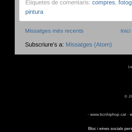
Etiquetes de comentaris:
compres
,
fotog
pintura
Missatges més recents
Inici
Subscriure's a:
Missatges (Atom)
·
www.bcnhiphop.cat
·
w
Bloc i eines socials pe