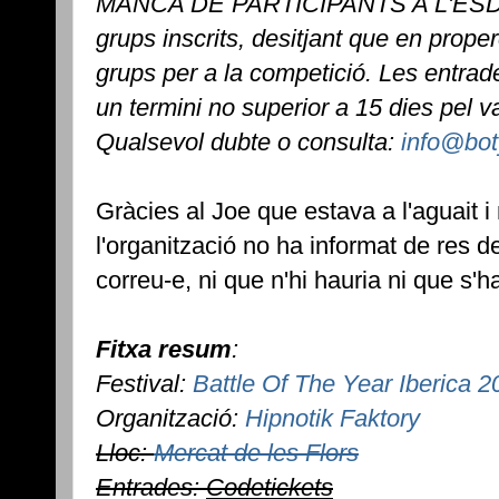
MANCA DE PARTICIPANTS A L'ESDE
grups inscrits, desitjant que en prop
grups per a la competició. Les entrad
un termini no superior a 15 dies pel va
Qualsevol dubte o consulta:
info@bot
Gràcies al Joe que estava a l'aguait i
l'organització no ha informat de res
correu-e, ni que n'hi hauria ni que s'h
Fitxa resum
:
Festival:
Battle Of The Year Iberica 2
Organització:
Hipnotik Faktory
Lloc:
Mercat de les Flors
Entrades:
Codetickets