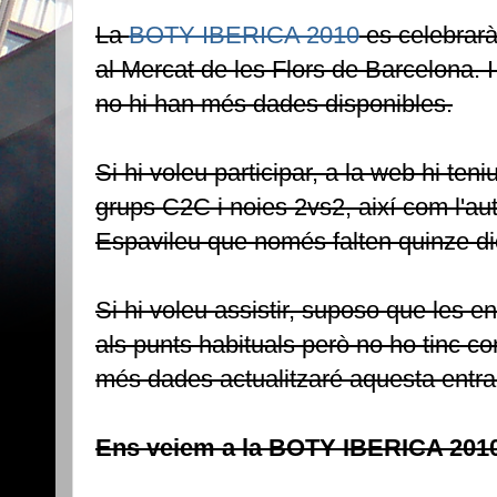
La
BOTY IBERICA 2010
es celebrarà
al Mercat de les Flors de Barcelona. I
no hi han més dades disponibles.
Si hi voleu participar, a la web hi teni
grups C2C i noies 2vs2, així com l'aut
Espavileu que només falten quinze di
Si hi voleu assistir, suposo que les e
als punts habituals però no ho tinc co
més dades actualitzaré aquesta entra
Ens veiem a la BOTY IBERICA 2010!