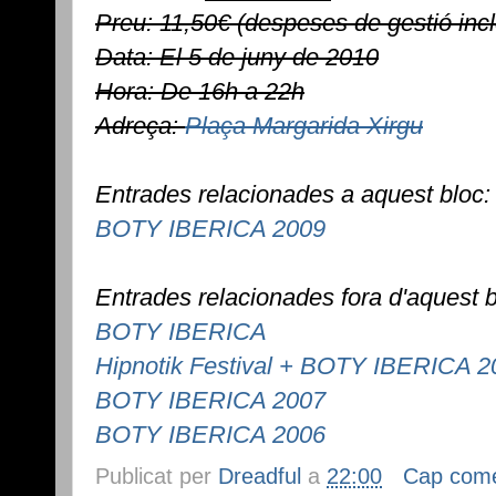
Preu: 11,50€ (despeses de gestió inc
Data: El 5 de juny de 2010
Hora: De 16h a 22h
Adreça:
Plaça Margarida Xirgu
Entrades relacionades a aquest bloc:
BOTY IBERICA 2009
Entrades relacionades fora d'aquest b
BOTY IBERICA
Hipnotik Festival + BOTY IBERICA 2
BOTY IBERICA 2007
BOTY IBERICA 2006
Publicat per
Dreadful
a
22:00
Cap come