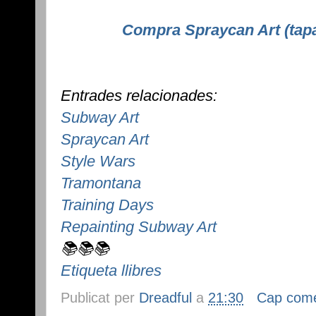
Compra Spraycan Art (tapa
Entrades relacionades:
Subway Art
Spraycan Art
Style Wars
Tramontana
Training Days
Repainting Subway Art
📚📚📚
Etiqueta llibres
Publicat per
Dreadful
a
21:30
Cap come