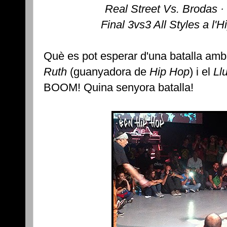
Real Street Vs. Brodas 
Final 3vs3 All Styles a l'H
Què es pot esperar d'una batalla amb,
Ruth
(guanyadora de
Hip Hop
) i el
Ll
BOOM! Quina senyora batalla!