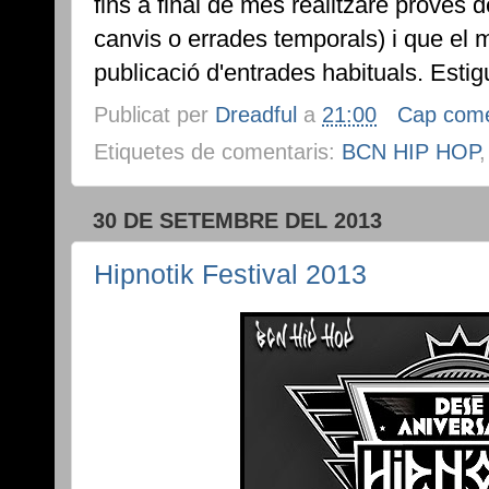
fins a final de mes realitzaré proves 
canvis o errades temporals) i que el 
publicació d'entrades habituals. Estigu
Publicat per
Dreadful
a
21:00
Cap come
Etiquetes de comentaris:
BCN HIP HOP
30 DE SETEMBRE DEL 2013
Hipnotik Festival 2013