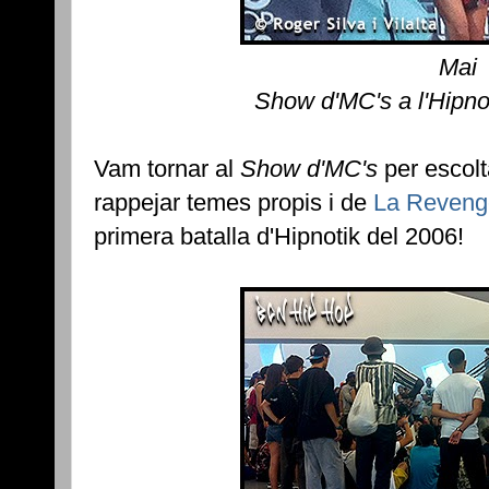
Mai
Show d'MC's a l'Hipno
Vam tornar al
Show d'MC's
per escol
rappejar temes propis i de
La Reveng
primera batalla d'Hipnotik del 2006!