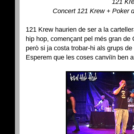
121 Kr
Concert 121 Krew + Poker 
121 Krew haurien de ser a la carteller
hip hop, començant pel més gran de C
però si ja costa trobar-hi als grups de
Esperem que les coses canviïn ben av