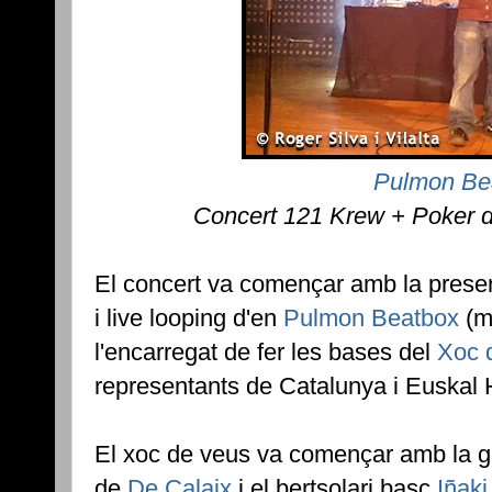
Pulmon Be
Concert 121 Krew + Poker 
El concert va començar amb la prese
i live looping d'en
Pulmon Beatbox
(m
l'encarregat de fer les bases del
Xoc 
representants de Catalunya i Euskal H
El xoc de veus va començar amb la 
de
De Calaix
i el bertsolari basc
Iñaki