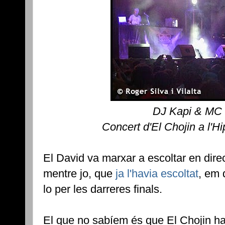
DJ Kapi & MC 
Concert d'El Chojin a l'H
El David va marxar a escoltar en direc
mentre jo, que
ja l'havia escoltat
, em 
lo per les darreres finals.
El que no sabíem és que El Chojin ha