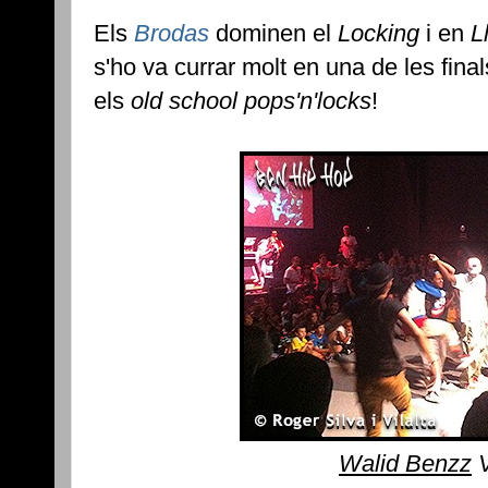
Els
Brodas
dominen el
Locking
i en
L
s'ho va currar molt en una de les fin
els
old school pops'n'locks
!
Walid Benzz
V