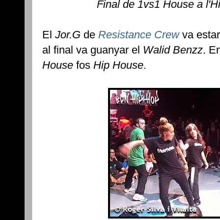
Final de 1vs1 House a l'H
El
Jor.G
de
Resistance Crew
va estar 
al final va guanyar el
Walid Benzz
. E
House
fos
Hip House
.