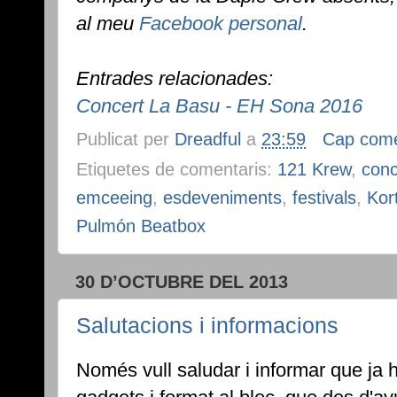
al meu
Facebook personal
.
Entrades relacionades:
Concert La Basu - EH Sona 2016
Publicat per
Dreadful
a
23:59
Cap come
Etiquetes de comentaris:
121 Krew
,
conc
emceeing
,
esdeveniments
,
festivals
,
Kor
Pulmón Beatbox
30 D’OCTUBRE DEL 2013
Salutacions i informacions
Només vull saludar i informar que ja