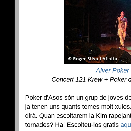
Alver Poker
Concert 121 Krew + Poker 
Poker d'Asos són un grup de joves d
ja tenen uns quants temes molt xulos
dirà. Quan escoltarem la Kim rapejant i
tornades? Ha! Escolteu-los gratis
aqu