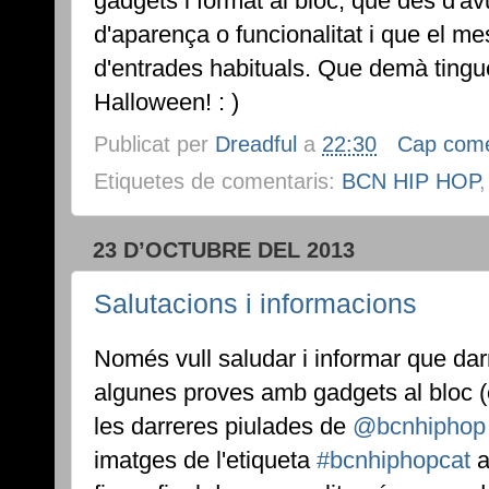
gadgets i format al bloc, que des d'a
d'aparença o funcionalitat i que el me
d'entrades habituals. Que demà ting
Halloween! : )
Publicat per
Dreadful
a
22:30
Cap come
Etiquetes de comentaris:
BCN HIP HOP
23 D’OCTUBRE DEL 2013
Salutacions i informacions
Només vull saludar i informar que dar
algunes proves amb gadgets al bloc (
les darreres piulades de
@bcnhiphop
imatges de l'etiqueta
#bcnhiphopcat
a