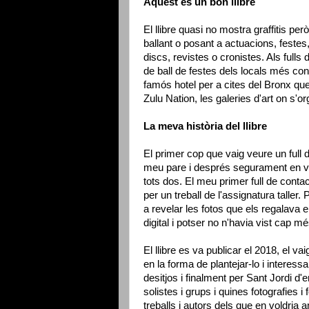
Aquest és un bon llibre
El llibre quasi no mostra graffitis pe
ballant o posant a actuacions, festes
discs, revistes o cronistes. Als full
de ball de festes dels locals més con
famós hotel per a cites del Bronx que
Zulu Nation, les galeries d'art on s'
La meva història del llibre
El primer cop que vaig veure un full d
meu pare i després segurament en ve
tots dos. El meu primer full de cont
per un treball de l'assignatura taller
a revelar les fotos que els regalava 
digital i potser no n'havia vist cap mé
El llibre es va publicar el 2018, el 
en la forma de plantejar-lo i interessa
desitjos i finalment per Sant Jordi d
solistes i grups i quines fotografies i 
treballs i autors dels que en voldria