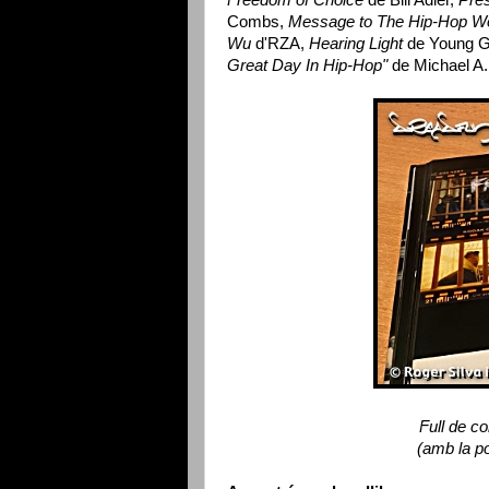
Combs,
Message to The Hip-Hop Wor
Wu
d'RZA,
Hearing Light
de Young G
Great Day In Hip-Hop"
de Michael A
Full de c
(amb la p