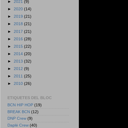
►
2021
(9)
►
2020
(14)
►
2019
(21)
►
2018
(21)
►
2017
(21)
►
2016
(28)
►
2015
(22)
►
2014
(20)
►
2013
(32)
►
2012
(9)
►
2011
(25)
►
2010
(26)
ETIQUETES DEL BLOC
BCN HIP HOP
(19)
BREAK BCN
(12)
DNP Crew
(9)
Daplé Crew
(40)