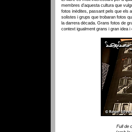
membres d'aquesta cultura que vulg
fotos inèdites, passant pels que els ag
solistes i grups que trobaran fotos q
la darrera dècada. Grans fotos de gran
context igualment grans i gran idea i
Full de