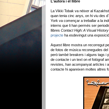
L'autora i el llibre
La Vikki Tobak va nèixer al Kazakhst
quan tenia cinc anys, on hi viu des d'
York va començar a treballar a la ind
interns que li han permés ser periodi
llibres
Contact High: A Visual History
projecte
ha esdevingut una exposició 
Aquest llibre mostra un recorregut per
de fotos de música reconegudes del 
però també breakers i alguns tags i 
de contacte i un text on el fotògraf 
revistes, han acompanyat artícles i a
contacte hi apareixen moltes altres f