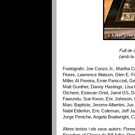
Full de
(amb la 
Footògrafs: Joe Conzo Jr., Martha 
Flores, Lawrence Watson, Glen E. F
Miller, Al Pereira, Ernie Paniccioli
Matt Gunther, Danny Hastings, Lisa 
Otchere, Estevan Oriol, Jamil GS, Da
Fawundu, Sue Kwon, Eric Johnson, C
Marc Baptiste, Jerome Albertini, Ju
Nabil Elderkin, Eric Coleman, Jeff J
Jorge Peniche, Angela Boatwright, Ca
Altres textos i els seus autors:
Forew
Freedom of Choice
de Bill Adler,
Pres