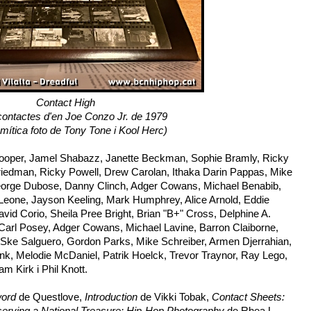
Contact High
 contactes d'en Joe Conzo Jr. de 1979
mítica foto de Tony Tone i Kool Herc)
Cooper, Jamel Shabazz, Janette Beckman, Sophie Bramly, Ricky
riedman, Ricky Powell, Drew Carolan, Ithaka Darin Pappas, Mike
, George Dubose, Danny Clinch, Adger Cowans, Michael Benabib,
Leone, Jayson Keeling, Mark Humphrey, Alice Arnold, Eddie
vid Corio, Sheila Pree Bright, Brian "B+" Cross, Delphine A.
arl Posey, Adger Cowans, Michael Lavine, Barron Claiborne,
s Ske Salguero, Gordon Parks, Mike Schreiber, Armen Djerrahian,
ank, Melodie McDaniel, Patrik Hoelck, Trevor Traynor, Ray Lego,
m Kirk i Phil Knott.
ord
de Questlove,
Introduction
de Vikki Tobak,
Contact Sheets:
erving a National Treasure: Hip-Hop Photography
de Rhea L.