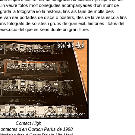
uin veure fotos molt conegudes acompanyades d'un munt de
rada la fotografia i/o la història, fins als fans de molts dels
ue van ser portades de discs o posters, des de la vella escola fins
s fotògrafs de solistes i grups de gran èxit, històries i fotos del
 execució del que és sens dubte un gran llibre.
Contact High
 contactes d'en Gordon Parks de 1998