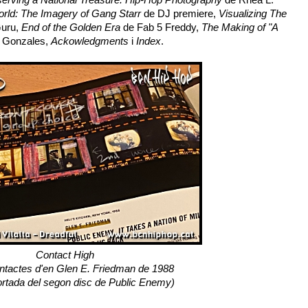
ld: The Imagery of Gang Starr
de DJ premiere,
Visualizing The
uru,
End of the Golden Era
de Fab 5 Freddy,
The Making of "A
. Gonzales,
Ackowledgments
i
Index
.
Contact High
ontactes d'en Glen E. Friedman de 1988
ortada del segon disc de Public Enemy)