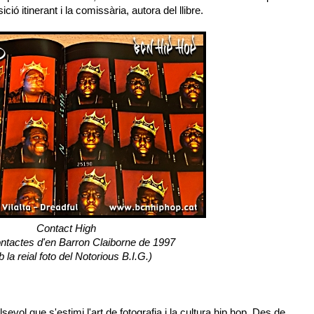
ió itinerant i la comissària, autora del llibre.
Contact High
ontactes d'en Barron Claiborne de 1997
 la reial foto del Notorious B.I.G.)
lsevol que s'estimi l'art de fotografia i la cultura hip hop. Des de