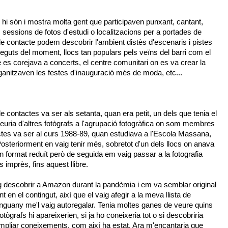
rò hi són i mostra molta gent que participaven punxant, cantant,
, sessions de fotos d'estudi o localitzacions per a portades de
s de contacte podem descobrir l'ambient distès d'escenaris i pistes
eguts del moment, llocs tan populars pels veïns del barri com el
 es corejava a concerts, el centre comunitari on es va crear la
organitzaven les festes d'inauguració més de moda, etc...
e contactes va ser als setanta, quan era petit, un dels que tenia el
uria d'altres fotògrafs a l'agrupació fotogràfica on som membres
actes va ser al curs 1988-89, quan estudiava a l'Escola Massana,
. Posteriorment en vaig tenir més, sobretot d'un dels llocs on anava
en format reduït però de seguida em vaig passar a la fotografia
s imprès, fins aquest llibre.
vaig descobrir a Amazon durant la pandèmia i em va semblar original
nt en el contingut, així que el vaig afegir a la meva llista de
'enguany me'l vaig autoregalar. Tenia moltes ganes de veure quins
fotògrafs hi apareixerien, si ja ho coneixeria tot o si descobriria
 ampliar coneixements, com així ha estat. Ara m'encantaria que