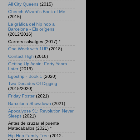
All City Queens
(2015)
Cheech Wizard's Book of Me
(2015)
La gràfica del hip hop a
Barcelona - Els orígens
(2012/2016)
Carrers salvatges (2017) *
One Week with 1UP
(2018)
Contact High
(2018)
Getting Up Again: Forty Years
Later
(2019)
Egostrip - Book 1
(2020)
Two Decades Of Digging
(2015/2020)
Friday Foster
(2021)
Barcelona Showdown
(2021)
Apocalypse 91: Revolution Never
Sleeps
(2021)
Antes de cruzar el puente
Matacaballos (2021) *
Hip Hop Family Tree
(2012-