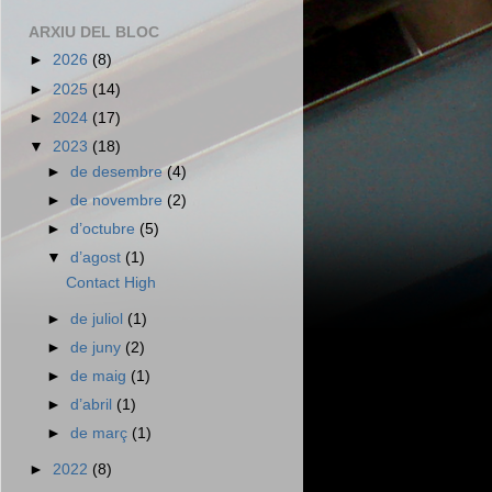
ARXIU DEL BLOC
►
2026
(8)
►
2025
(14)
►
2024
(17)
▼
2023
(18)
►
de desembre
(4)
►
de novembre
(2)
►
d’octubre
(5)
▼
d’agost
(1)
Contact High
►
de juliol
(1)
►
de juny
(2)
►
de maig
(1)
►
d’abril
(1)
►
de març
(1)
►
2022
(8)