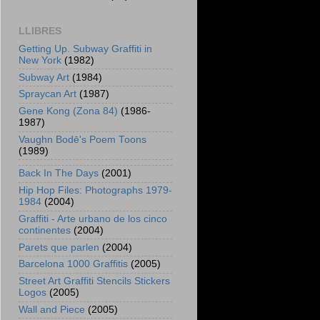
LLIBRES
Getting Up. Subway Graffiti in
New York
(1982)
Subway Art
(1984)
Spraycan Art
(1987)
Gene Kong (Zona 84)
(1986-
1987)
Vaughn Bodē's Poem Toons
(1989)
Back In The Days
(2001)
Hip Hop Files: Photographs 1979-
1984
(2004)
Graffiti - Arte urbano de los cinco
continentes
(2004)
Parets que parlen
(2004)
Barcelona 1000 Graffitis
(2005)
Street Art Graffiti Stencils Stickers
Logos
(2005)
Wall and Piece
(2005)