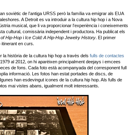
an soviètic de l'antiga URSS però la família va emigrar als EUA
aleshores. A Detroit es va introduir a la cultura hip hop i a Nova
ústria musical, que li va proporcionar l'experiència i coneixements
sta cultural, comissària independent i productora. Ha publicat els
 of Hip-Hop
i
Ice Cold: A Hip-Hop Jewelry History
. El primer
itinerant en curs.
 la història de la cultura hip hop a travès dels
fulls de contactes
1979 al 2012, on hi aparèixen principalment deejays i emcees
peces de fons. Cada foto està acompanyada del corresponent full
amplia informació. Les fotos han estat portades de discs, de
lgunes han esdevingut icones de la cultura hip hop. Als fulls de
otos mai vistes abans, igualment molt interessants.