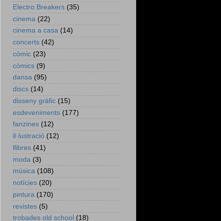
Electro Breakers
(35)
cinema
(22)
cinema a casa
(14)
concerts
(42)
còmic
(23)
còmics
(9)
dansa
(95)
discs
(14)
disseny gràfic
(15)
esdeveniments
(177)
fanzines
(12)
il·lustració
(12)
llibres
(41)
moda
(3)
música
(108)
notícies
(20)
pintura
(170)
revistes
(5)
trobades old school
(18)