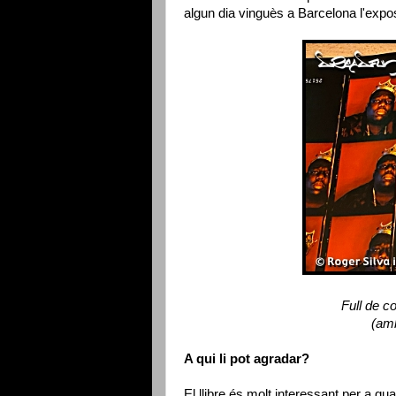
algun dia vinguès a Barcelona l'exposic
Full de c
(amb
A qui li pot agradar?
El llibre és molt interessant per a qua