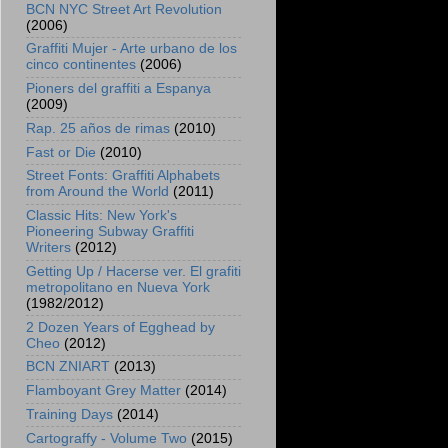
BCN NYC Street Art Revolution
(2006)
Graffiti Mujer - Arte urbano de los
cinco continentes
(2006)
Pioners del graffiti a Espanya
(2009)
Rap. 25 años de rimas
(2010)
Fast or Die
(2010)
Street Fonts: Graffiti Alphabets
from Around the World
(2011)
Classic Hits: New York's
Pioneering Subway Graffiti
Writers
(2012)
Getting Up / Hacerse ver. El grafiti
metropolitano en Nueva York
(1982/2012)
2 Dozen Years of Egghead by
Cheo
(2012)
BCN ZNIART
(2013)
Flamboyant Grey Matter
(2014)
Training Days
(2014)
Cartograffy - Volume Two
(2015)