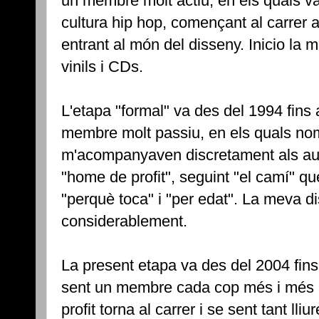
un membre molt actiu, en els quals vai
cultura hip hop, començant al carrer 
entrant al món del disseny. Inicio la
vinils i CDs.
L'etapa "formal" va des del 1994 fins
membre molt passiu, en els quals nomé
m'acompanyaven discretament als aur
"home de profit", seguint "el camí" qu
"perquè toca" i "per edat". La meva d
considerablement.
La present etapa va des del 2004 fins 
sent un membre cada cop més i més a
profit torna al carrer i se sent tant lli