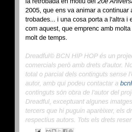
la retrobada en motiu del
20è Aniversa
2005, que ens va animar a continuar 
trobades... i una cosa porta a l'altra i
com aquest, que emprenc amb molta il
molt de temps.
Dreadful© BCN HIP HOP és un project
comercials però amb drets d'autor. N
total o parcial dels continguts sense l
autor, amb qui podeu contactar a
bcn
continguts són obra de l'autor del proj
Dreadful, exceptuant algunes imatges
tercers que hi puguin aparèixer, els d
respectius autors. Tots els drets reser