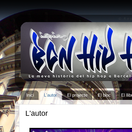
Inici
L'autor
El projecte
El bloc
El llib
L'autor