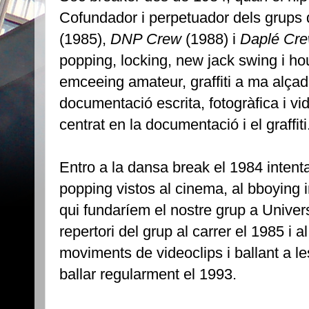
Cofundador i perpetuador dels grups
(1985),
DNP Crew
(1988) i
Daplé Cr
popping, locking, new jack swing i hou
emceeing amateur, graffiti a ma alçada,
documentació escrita, fotogràfica i vi
centrat en la documentació i el graffiti
Entro a la dansa break el 1984 intent
popping vistos al cinema, al bboying
qui fundaríem el nostre grup a Universi
repertori del grup al carrer el 1985 i 
moviments de videoclips i ballant a le
ballar regularment el 1993.