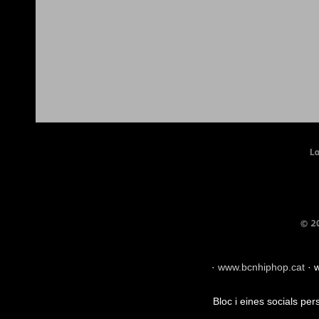
·
www.bcnhiphop.cat
·
w
Bloc i eines socials pe