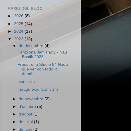
ARXIU DEL BLOC
►
2026
(8)
►
2025
(14)
►
2024
(17)
▼
2023
(18)
▼
de desembre
(4)
Fanzilona Jam Party - Nau
Bostik 2023
Preestrena Studio 54 Nada
que ver con todo lo
demás
Iconicizm
Inauguració Iconicizm
►
de novembre
(2)
►
d’octubre
(5)
►
d’agost
(1)
►
de juliol
(1)
►
de juny
(2)