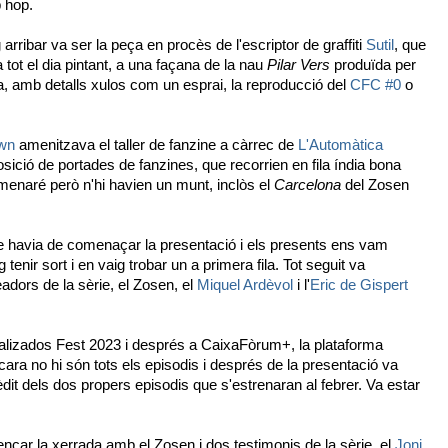
p hop.
arribar va ser la peça en procès de l'escriptor de graffiti
Sutil
, que
 tot el dia pintant, a una façana de la nau
Pilar Vers
produïda per
, amb detalls xulos com un esprai, la reproducció del
CFC #0
o
own
amenitzava el taller de fanzine a càrrec de
L'Automàtica
osició de portades de fanzines, que recorrien en fila índia bona
omenaré però n'hi havien un munt, inclòs el
Carcelona
del Zosen
e havia de comenaçar la presentació i els presents ens vam
 tenir sort i en vaig trobar un a primera fila. Tot seguit va
dors de la sèrie, el Zosen, el
Miquel Ardèvol
i l'
Eric de Gispert
ializados Fest 2023 i després a CaixaFòrum+, la plataforma
ara no hi són tots els episodis i després de la presentació va
dit dels dos propers episodis que s'estrenaran al febrer. Va estar
çar la xerrada amb el Zosen i dos testimonis de la sèrie, el
Joni