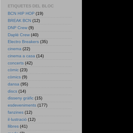
ETIQUETES DEL BLOC
BCN HIP HOP
(19)
BREAK BCN
(12)
DNP Crew
(9)
Daplé Crew
(40)
Electro Breakers
(35)
cinema
(22)
cinema a casa
(14)
concerts
(42)
còmic
(23)
còmics
(9)
dansa
(95)
discs
(14)
disseny gràfic
(15)
esdeveniments
(177)
fanzines
(12)
il·lustració
(12)
llibres
(41)