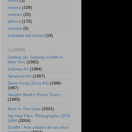
moda
(3)
música
(108)
notícies
(20)
pintura
(170)
revistes
(5)
trobades old school
(18)
LLIBRES
Getting Up. Subway Graffiti in
New York
(1982)
Subway Art
(1984)
Spraycan Art
(1987)
Gene Kong (Zona 84)
(1986-
1987)
Vaughn Bodē's Poem Toons
(1989)
Back In The Days
(2001)
Hip Hop Files: Photographs 1979-
1984
(2004)
Graffiti - Arte urbano de los cinco