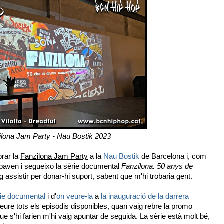
ilona Jam Party - Nau Bostik 2023
rar la
Fanzilona Jam Party
a la
Nau Bostik
de Barcelona i, com
ipaven i segueixo la sèrie documental
Fanzilona. 50 anys de
ig assistir per donar-hi suport, sabent que m'hi trobaria gent.
rie documental
i d'
on veure-la
a
la inauguració de la darrera
veure tots els episodis disponibles, quan vaig rebre la promo
 s'hi farien m'hi vaig apuntar de seguida. La sèrie està molt bé,