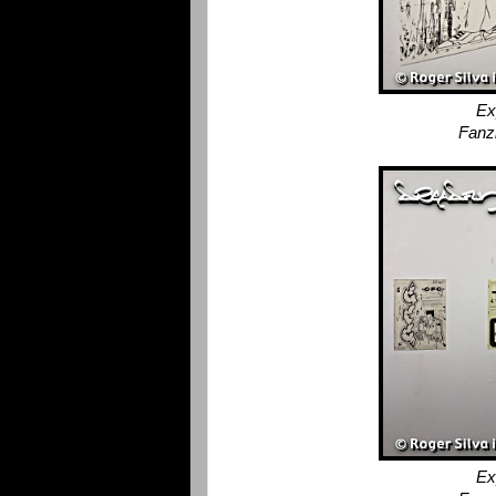
Ex
Fanz
Ex