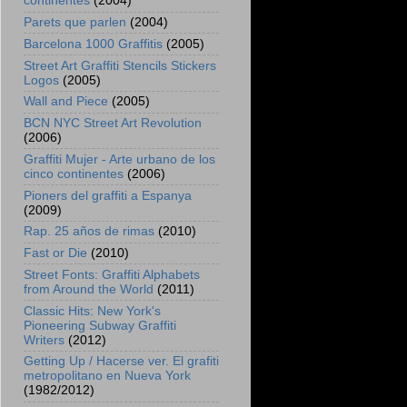
continentes
(2004)
Parets que parlen
(2004)
Barcelona 1000 Graffitis
(2005)
Street Art Graffiti Stencils Stickers
Logos
(2005)
Wall and Piece
(2005)
BCN NYC Street Art Revolution
(2006)
Graffiti Mujer - Arte urbano de los
cinco continentes
(2006)
Pioners del graffiti a Espanya
(2009)
Rap. 25 años de rimas
(2010)
Fast or Die
(2010)
Street Fonts: Graffiti Alphabets
from Around the World
(2011)
Classic Hits: New York's
Pioneering Subway Graffiti
Writers
(2012)
Getting Up / Hacerse ver. El grafiti
metropolitano en Nueva York
(1982/2012)