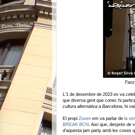
Fanz
L'1 de desembre de 2023 es va celeb
que diversa gent que conec hi partic
cultura alternativa a Barcelona
, hi va
El propi
Zosen
em va parlar de
la sè
BREAK BCN
. Així que, després de 
d'aquesta jam party amb les coses que