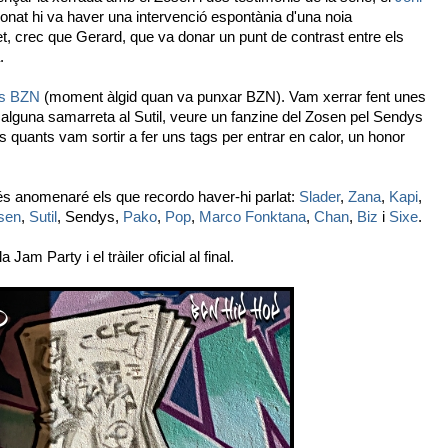
nat hi va haver una intervenció espontània d'una noia
et, crec que Gerard, que va donar un punt de contrast entre els
.
s BZN
(moment àlgid quan va punxar BZN). Vam xerrar fent unes
lguna samarreta al Sutil, veure un fanzine del Zosen pel Sendys
quants vam sortir a fer uns tags per entrar en calor, un honor
és anomenaré els que recordo haver-hi parlat:
Slader
,
Zana
,
Kapi
,
sen
,
Sutil
, Sendys,
Pako
,
Pop
,
Marco Fonktana
,
Chan
,
Biz
i
Sixe
.
am Party i el tràiler oficial al final.