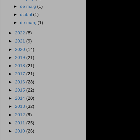
►
de maig
(1)
►
d’abril
(1)
►
de març
(1)
►
2022
(8)
►
2021
(9)
►
2020
(14)
►
2019
(21)
►
2018
(21)
►
2017
(21)
►
2016
(28)
►
2015
(22)
►
2014
(20)
►
2013
(32)
►
2012
(9)
►
2011
(25)
►
2010
(26)