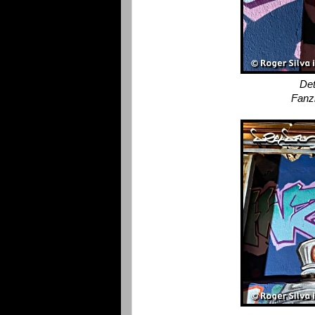
Det
Fanz