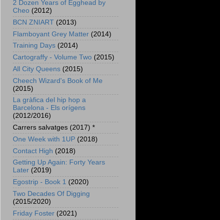
2 Dozen Years of Egghead by
Cheo
(2012)
BCN ZNIART
(2013)
Flamboyant Grey Matter
(2014)
Training Days
(2014)
Cartograffy - Volume Two
(2015)
All City Queens
(2015)
Cheech Wizard's Book of Me
(2015)
La gràfica del hip hop a
Barcelona - Els orígens
(2012/2016)
Carrers salvatges (2017) *
One Week with 1UP
(2018)
Contact High
(2018)
Getting Up Again: Forty Years
Later
(2019)
Egostrip - Book 1
(2020)
Two Decades Of Digging
(2015/2020)
Friday Foster
(2021)