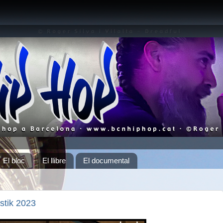
El bloc
El llibre
El documental
stik 2023