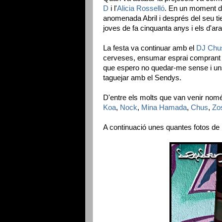
D
i l'
Alicia Rosselló
. En un moment do
anomenada Abril i després del seu ti
joves de fa cinquanta anys i els d'ara
La festa va continuar amb el
DJ Chu
cerveses, ensumar esprai comprant a
que espero no quedar-me sense i uns 
taguejar amb el Sendys.
D'entre els molts que van venir nom
Koa
,
Nock
,
Mina Hamada
,
Chus
,
Zo
A continuació unes quantes fotos de la J