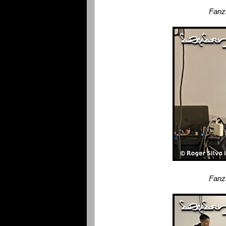
Fanz
Fanz