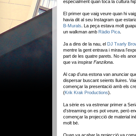
especialment quan toca la cultura hi
El primer que vaig veure quan hi vaig 
havia dit al seu Instagram que estaria
B-Murals
. La peça estava molt guapa
un walkman amb
Ràdio Pica
.
Ja a dins de la nau, el
DJ Txarly Br
mentre la gent entrava i mirava l'exp
part de les quatre parets. No els an
que va inspirar
Fanzilona
.
Al cap d'una estona van anunciar qu
dispersar buscant seients lluires. Vaig
començar la presentació amb els crea
(
Krik Krak Productions
).
La sèrie es va estrenar primer a Ser
d'streaming on es pot veure, però enc
començar la projecció de material inè
molt bé.
Quan va acabar la projecció va comen