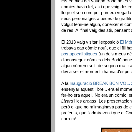
Els còmics del Vaughn Bodē no es van
còmics havia fet, així que vaig desco
llegir el seu nom per primera vegada e
seus personatges a peces de graffit
volgut tenir-ne algun, conèixer el co
de res. Al final vaig desistir, pensant
El 2013 vaig visitar l'exposició
El Mó
trobava cap còmic nou), que el fill hav
postapocalíptiques
(un dels meus gèn
d'aconseguir còmics dels Bodē aque
algun número solt, de segona ma i s
devia ser el moment i hauria d'esperar
A la
Inauguració BREAK BCN VOL. 
ensenyar aquest llibre... era el mo
fer-ho era aquell. No era un còmic, er
Lizard
i les
broads
! Les presentacion
però el que no m'imaginava pas de c
preferits, que l'admiraven i que el C
carrera!