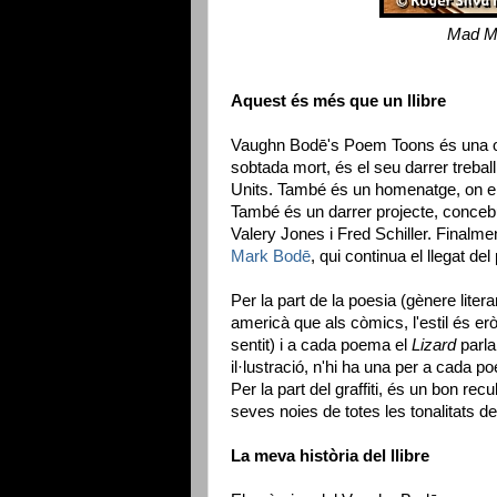
Mad Mo
Aquest és més que un llibre
Vaughn Bodē's Poem Toons és una ob
sobtada mort, és el seu darrer treball
Units. També és un homenatge, on els q
També és un darrer projecte, concebu
Valery Jones i Fred Schiller. Finalment
Mark Bodē
, qui continua el llegat del
Per la part de la poesia (gènere litera
americà que als còmics, l'estil és er
sentit) i a cada poema el
Lizard
parla
il·lustració, n'hi ha una per a cada
Per la part del graffiti, és un bon re
seves noies de totes les tonalitats de 
La meva història del llibre