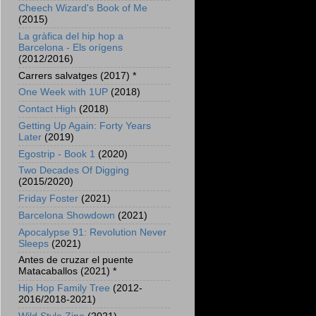
Cheech Wizard's Book of Me
(2015)
La gràfica del hip hop a
Barcelona - Els orígens
(2012/2016)
Carrers salvatges (2017) *
One Week with 1UP
(2018)
Contact High
(2018)
Getting Up Again: Forty Years
Later
(2019)
Egostrip - Book 1
(2020)
Two Decades Of Digging
(2015/2020)
Friday Foster
(2021)
Barcelona Showdown
(2021)
Apocalypse 91: Revolution Never
Sleeps
(2021)
Antes de cruzar el puente
Matacaballos (2021) *
Hip Hop Family Tree
(2012-
2016/2018-2021)