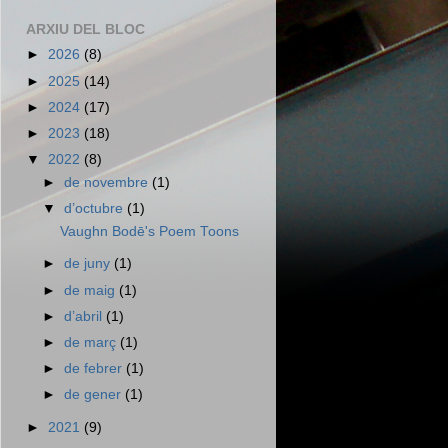
ARXIU DEL BLOC
►
2026
(8)
►
2025
(14)
►
2024
(17)
►
2023
(18)
▼
2022
(8)
►
de novembre
(1)
▼
d’octubre
(1)
Vaughn Bodē's Poem Toons
►
de juny
(1)
►
de maig
(1)
►
d’abril
(1)
►
de març
(1)
►
de febrer
(1)
►
de gener
(1)
►
2021
(9)