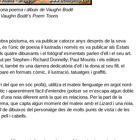
na poema i dibuix de Vaughn Bodē
Vaughn Bodē's Poem Toons
ra pòstuma, es va publicar catorze anys després de la seva
, és l'únic de poesia il·lustrada i només es va publicar als Estats
uatre dibuixants i el fotògraf esmentats parlen d'ell i el seu art.
t per Stephen i Richard Donnelly, Paul Mounts i els editors
, també és una darrera dedicatòria d'ell i la dona al seu fill, el
 pare en formats còmic, il·lustració, tatuatges i graffiti.
ri del que en sóc profà), utilitza el mateix llenguatge en argot nord-
òtic i aparentment fàcil d'entendre (potser se m'escapa algun doble
 d'una noia diferent amb la que es relaciona. Per la part de la
 poema, que capta algun moment del mateix amb el
Lizard
i una noia.
cull de dibuixos del personatge des de molts punts de vista i de les
pell i cabells.