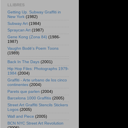
LLIBRES
Getting Up. Subway Graffiti in
New York
(1982)
Subway Art
(1984)
Spraycan Art
(1987)
Gene Kong (Zona 84)
(1986-
1987)
Vaughn Bodē's Poem Toons
(1989)
Back In The Days
(2001)
Hip Hop Files: Photographs 1979-
1984
(2004)
Graffiti - Arte urbano de los cinco
continentes
(2004)
Parets que parlen
(2004)
Barcelona 1000 Graffitis
(2005)
Street Art Graffiti Stencils Stickers
Logos
(2005)
Wall and Piece
(2005)
BCN NYC Street Art Revolution
(2006)