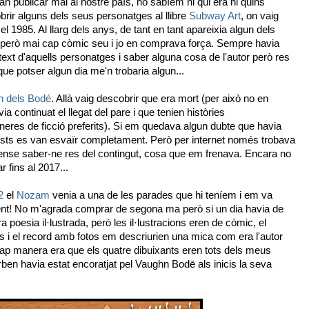
 publicar mai al nostre país, no sabíem ni qui era ni quins
brir alguns dels seus personatges al llibre
Subway Art
, on vaig
l 1985. Al llarg dels anys, de tant en tant apareixia algun dels
i però mai cap còmic seu i jo en comprava força. Sempre havia
ntext d'aquells personatges i saber alguna cosa de l'autor però res
 que potser algun dia me'n trobaria algun...
n dels Bodé
. Allà vaig descobrir que era mort (per això no en
ia continuat el llegat del pare i que tenien històries
eres de ficció preferits). Si em quedava algun dubte que havia
sts es van esvaïr completament. Però per internet només trobava
ense saber-ne res del contingut, cosa que em frenava. Encara no
 fins al 2017...
2
el
Nozam
venia a una de les parades que hi teníem i em va
ment! No m'agrada comprar de segona ma però si un dia havia de
a poesia il·lustrada, però les il·lustracions eren de còmic, el
s i el record amb fotos em descriurien una mica com era l'autor
ap manera era que els quatre dibuixants eren tots dels meus
orben havia estat encoratjat pel Vaughn Bodē als inicis la seva