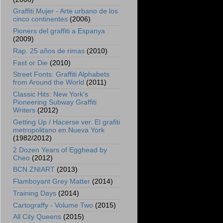
Graffiti Mujer - Arte urbano de los
cinco continentes
(2006)
Pioners del graffiti a Espanya
(2009)
Rap. 25 años de rimas
(2010)
Fast or Die
(2010)
Street Fonts: Graffiti Alphabets
from Around the World
(2011)
Classic Hits: New York's
Pioneering Subway Graffiti
Writers
(2012)
Getting Up / Hacerse ver. El grafiti
metropolitano en Nueva York
(1982/2012)
2 Dozen Years of Egghead by
Cheo
(2012)
BCN ZNIART
(2013)
Flamboyant Grey Matter
(2014)
Training Days
(2014)
Cartograffy - Volume Two
(2015)
All City Queens
(2015)