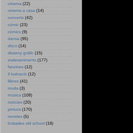
cinema
(22)
cinema a casa
(14)
concerts
(42)
còmic
(23)
còmics
(9)
dansa
(95)
discs
(14)
disseny gràfic
(15)
esdeveniments
(177)
fanzines
(12)
il·lustració
(12)
llibres
(41)
moda
(3)
música
(108)
notícies
(20)
pintura
(170)
revistes
(5)
trobades old school
(18)