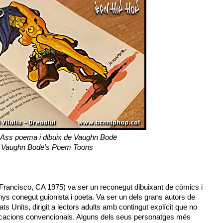
Ass poema i dibuix de Vaughn Bodē
Vaughn Bodē's Poem Toons
rancisco, CA 1975) va ser un reconegut dibuixant de còmics i
nys conegut guionista i poeta. Va ser un dels grans autors de
 Units, dirigit a lectors adults amb contingut explícit que no
licacions convencionals. Alguns dels seus personatges més