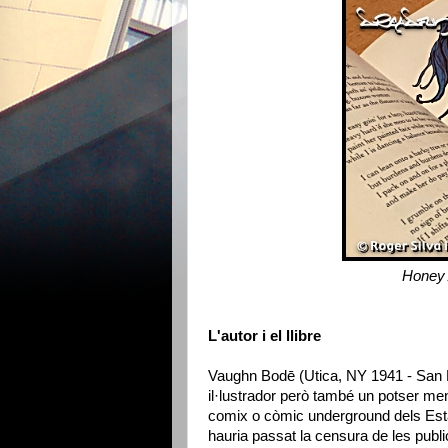
Honey 
L'autor i el llibre
Vaughn Bodē (Utica, NY 1941 - San F
il·lustrador però també un potser me
comix o còmic underground dels Estats
hauria passat la censura de les pub