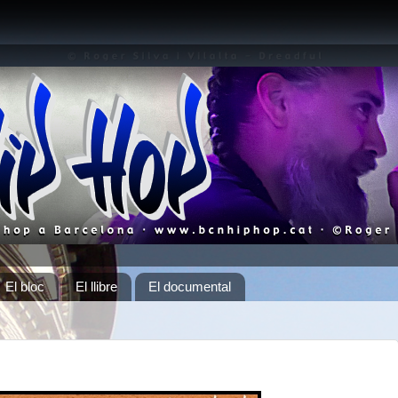
El bloc
El llibre
El documental