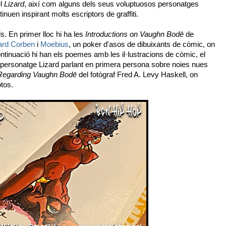
el
Lizard
, així com alguns dels seus voluptuosos personatges
ntinuen inspirant molts escriptors de graffiti.
ls. En primer lloc hi ha les
Introductions on Vaughn Bodē
de
ard Corben
i
Moebius
, un poker d'asos de dibuixants de còmic, on
continuació hi han els poemes amb les il·lustracions de còmic, el
ut personatge Lizard parlant en primera persona sobre noies nues
Regarding Vaughn Bodē
del fotògraf Fred A. Levy Haskell, on
otos.