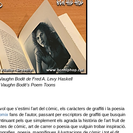
Vaughn Bodē de Fred A. Levy Haskell
Vaughn Bodē's Poem Toons
l que s'estimi l'art del còmic, els caràcters de graffiti i la poesia
omix
fans de l'autor, passant per escriptors de graffiti que busquin
inuant pels que simplement els agrada la història de l'art fruit de
istes de còmic, art de carrer o poesia que vulguin trobar inspiració.
otografies, poesia, magnífiques il·lustracions de còmic i tot el dit