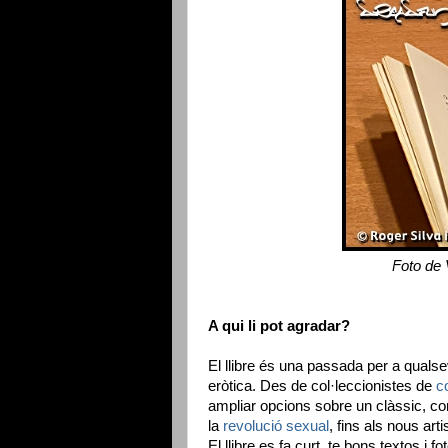
Foto de 
A qui li pot agradar?
El llibre és una passada per a qualsevo
eròtica. Des de col·leccionistes de
c
ampliar opcions sobre un clàssic, cont
la
revolució sexual
, fins als nous art
El llibre es fa curt, te bons textos i f