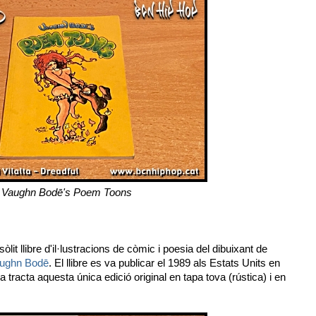
Vaughn Bodē's Poem Toons
òlit llibre d'il·lustracions de còmic i poesia del dibuixant de
ughn Bodē
. El llibre es va publicar el 1989 als Estats Units en
 tracta aquesta única edició original en tapa tova (rústica) i en