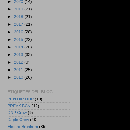
►
2020
(14)
►
2019
(21)
►
2018
(21)
►
2017
(21)
►
2016
(28)
►
2015
(22)
►
2014
(20)
►
2013
(32)
►
2012
(9)
►
2011
(25)
►
2010
(26)
ETIQUETES DEL BLOC
BCN HIP HOP
(19)
BREAK BCN
(12)
DNP Crew
(9)
Daplé Crew
(40)
Electro Breakers
(35)