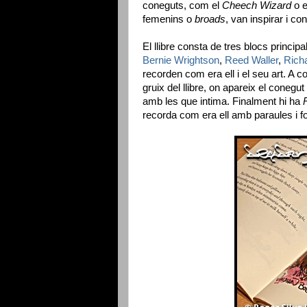
coneguts, com el
Cheech Wizard
o 
femenins o
broads
, van inspirar i co
El llibre consta de tres blocs principa
Bernie Wrightson
,
Reed Waller
,
Rich
recorden com era ell i el seu art. A 
gruix del llibre, on apareix el coneg
amb les que intima. Finalment hi ha
recorda com era ell amb paraules i f