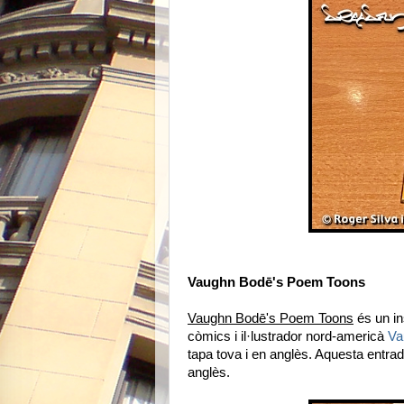
Vaughn Bodē's Poem Toons
Vaughn Bodē's Poem Toons
és un ins
còmics i il·lustrador nord-americà
Va
tapa tova i en anglès. Aquesta entrada
anglès.