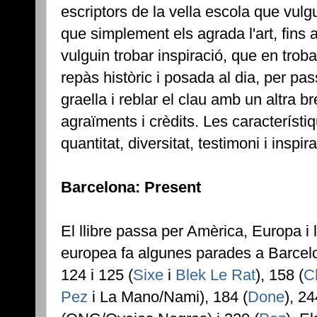
escriptors de la vella escola que vulg
que simplement els agrada l'art, fins 
vulguin trobar inspiració, que en trobar
repàs històric i posada al dia, per pas
graella i reblar el clau amb un altra b
agraïments i crèdits. Les característi
quantitat, diversitat, testimoni i inspi
Barcelona: Present
El llibre passa per Amèrica, Europa i 
europea fa algunes parades a Barcel
124 i 125 (
Sixe
i
Blek Le Rat
), 158 (
C
Pez
i La Mano/Nami), 184 (
Done
), 24