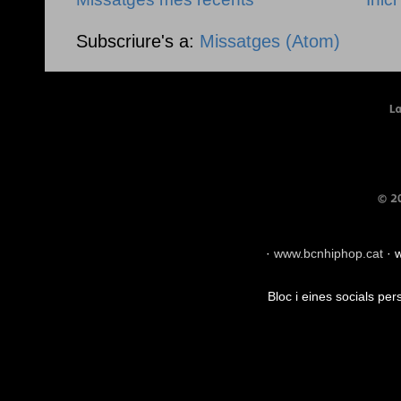
Subscriure's a:
Missatges (Atom)
·
www.bcnhiphop.cat
·
w
Bloc i eines socials pe