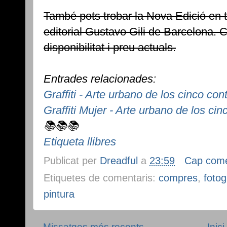
També pots trobar la Nova Edició en ta
editorial Gustavo Gili de Barcelona. Cl
disponibilitat i preu actuals.
Entrades relacionades:
Graffiti - Arte urbano de los cinco con
Graffiti Mujer - Arte urbano de los ci
📚📚📚
Etiqueta llibres
Publicat per
Dreadful
a
23:59
Cap come
Etiquetes de comentaris:
compres
,
fotog
pintura
Missatges més recents
Inici