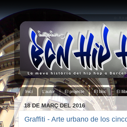
Inici
L'autor
El projecte
El bloc
El llib
18 DE MARÇ DEL 2016
Graffiti - Arte urbano de los cin