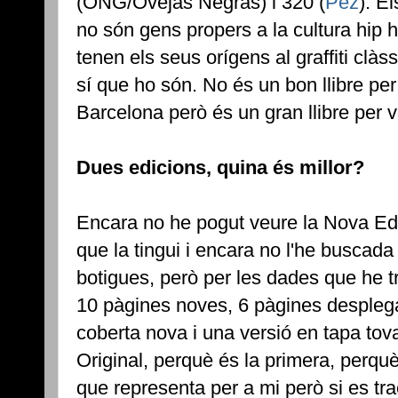
(ONG/Ovejas Negras) i 320 (
Pez
). E
no són gens propers a la cultura hip h
tenen els seus orígens al graffiti clàs
sí que ho són. No és un bon llibre per 
Barcelona però és un gran llibre per v
Dues edicions, quina és millor?
Encara no he pogut veure la Nova Ed
que la tingui i encara no l'he buscada
botigues, però per les dades que he tr
10 pàgines noves, 6 pàgines desplega
coberta nova i una versió en tapa tova.
Original, perquè és la primera, perquè
que representa per a mi però si es trac