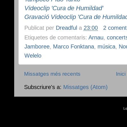
Videoclip 'Cura de Humildad'
Gravació Videoclip 'Cura de Humildad
Publicat per
Dreadful
a
23:00
2 coment
Etiquetes de comentaris:
Arnau
,
concert
Jamboree
,
Marco Fonktana
,
música
,
Nou
Welelo
Missatges més recents
Inici
Subscriure's a:
Missatges (Atom)