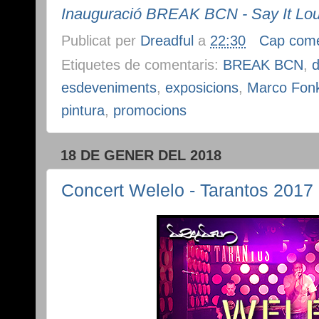
Inauguració BREAK BCN - Say It Lo
Publicat per
Dreadful
a
22:30
Cap come
Etiquetes de comentaris:
BREAK BCN
,
esdeveniments
,
exposicions
,
Marco Fon
pintura
,
promocions
18 DE GENER DEL 2018
Concert Welelo - Tarantos 2017