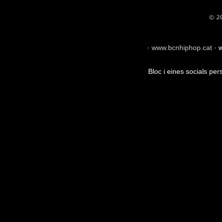
·
www.bcnhiphop.cat
·
w
Bloc i eines socials pe