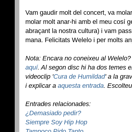
Vam gaudir molt del concert, va molar
molar molt anar-hi amb el meu cosí 
abraçant la nostra cultura) i vam pas
mana. Felicitats Welelo i per molts an
Nota: Encara no coneixeu al Welelo? 
aquí
. Al segon disc hi ha dos temes en
videoclip '
Cura de Humildad
' a la gra
i explicar a
aquesta entrada
. Escolte
Entrades relacionades:
¿Demasiado pedir?
Siempre Soy Hip Hop
Tampoco Pido Tanto