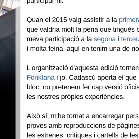
participar-hi.
Quan el 2015 vaig assistir a la
primer
que valdria molt la pena que tingués 
meva participació a la
segona
i
tercer
i molta feina, aquí en tenim una de n
L'organització d'aquesta edició torne
Fonktana
i jo. Cadascú aporta el que
bloc, no pretenem fer cap versió ofic
les nostres pròpies experiències.
Això sí, m'he tornat a encarregar per
proves amb reproduccions de pàgines
les estrenes, critiques i cartells de les