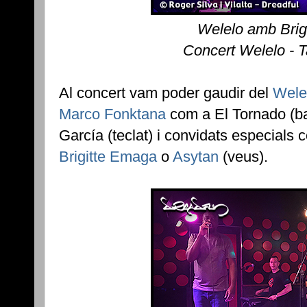
Welelo amb Brig
Concert Welelo - 
Al concert vam poder gaudir del
Wele
Marco Fonktana
com a El Tornado (ba
García (teclat) i convidats especials
Brigitte Emaga
o
Asytan
(veus).