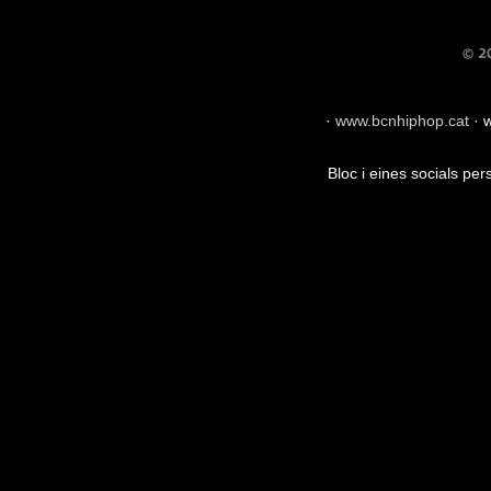
·
www.bcnhiphop.cat
·
w
Bloc i eines socials pe