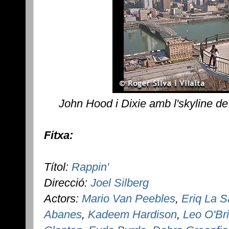
John Hood i Dixie amb l'skyline de
Fitxa:
Títol:
Rappin'
Direcció:
Joel Silberg
Actors:
Mario Van Peebles
,
Eriq La S
Abanes
,
Kadeem Hardison
,
Leo O'Br