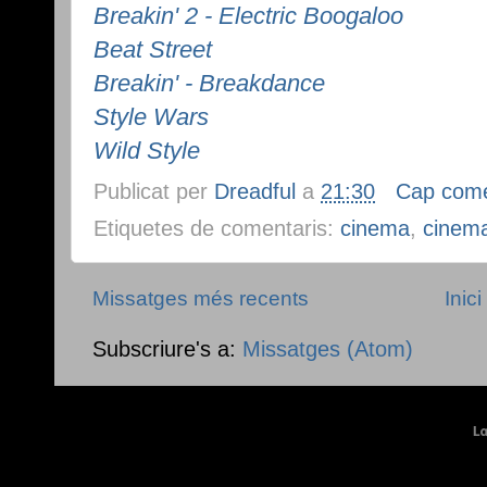
Breakin' 2 - Electric Boogaloo
Beat Street
Breakin' - Breakdance
Style Wars
Wild Style
Publicat per
Dreadful
a
21:30
Cap come
Etiquetes de comentaris:
cinema
,
cinem
Missatges més recents
Inici
Subscriure's a:
Missatges (Atom)