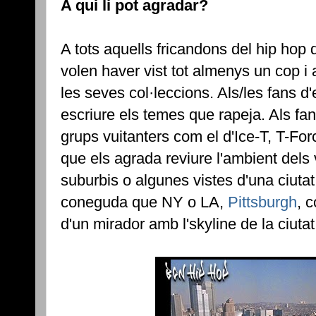
A qui li pot agradar?
A tots aquells fricandons del hip hop 
volen haver vist tot almenys un cop i 
les seves col·leccions. Als/les fans 
escriure els temes que rapeja. Als fa
grups vuitanters com el d'Ice-T, T-Forc
que els agrada reviure l'ambient dels 
suburbis o algunes vistes d'una ciuta
coneguda que NY o LA,
Pittsburgh
, 
d'un mirador amb l'skyline de la ciutat