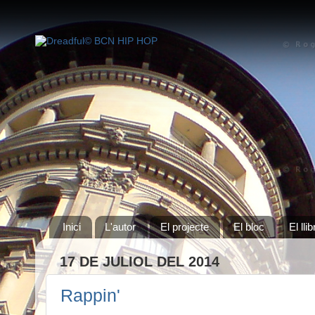
Inici
L'autor
El projecte
El bloc
El llib
17 DE JULIOL DEL 2014
Rappin'