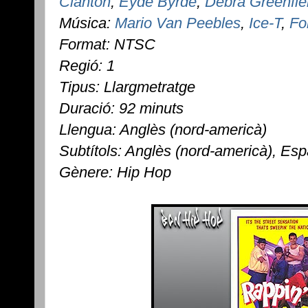
Clanton
,
Eyde Byrde
,
Debra Greenfie
Música:
Mario Van Peebles
,
Ice-T
,
Fo
Format: NTSC
Regió: 1
Tipus: Llargmetratge
Duració: 92 minuts
Llengua: Anglès (nord-americà)
Subtítols: Anglès (nord-americà), Esp
Gènere: Hip Hop