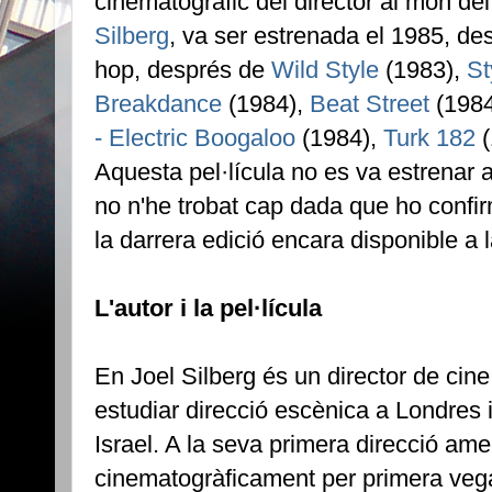
cinematogràfic del director al món del
Silberg
, va ser estrenada el 1985, des
hop, després de
Wild Style
(1983),
St
Breakdance
(1984),
Beat Street
(198
- Electric Boogaloo
(1984),
Turk 182
(
Aquesta pel·lícula no es va estrenar
no n'he trobat cap dada que ho confi
la darrera edició encara disponible a 
L'autor i la pel·lícula
En Joel Silberg és un director de cin
estudiar direcció escènica a Londres i 
Israel. A la seva primera direcció am
cinematogràficament per primera veg