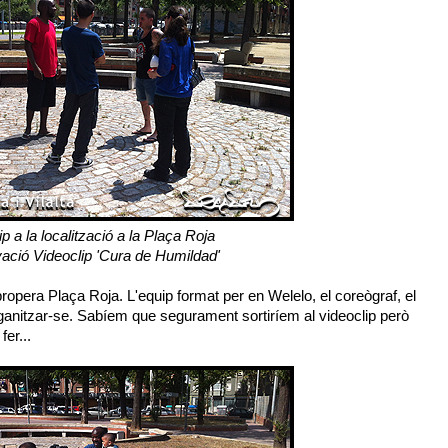
p a la localització a la Plaça Roja
ació Videoclip 'Cura de Humildad'
ropera Plaça Roja. L'equip format per en Welelo, el coreògraf, el
 organitzar-se. Sabíem que segurament sortiríem al videoclip però
er...