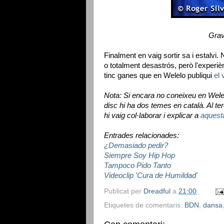
Grav
Finalment en vaig sortir sa i estalvi
o totalment desastrós, però l'experiè
tinc ganes que en Welelo publiqui
el 
Nota: Si encara no coneixeu en Wele
disc hi ha dos temes en català. Al terc
hi vaig col·laborar i explicar a
aquest
Entrades relacionades:
¿Demasiado pedir?
Siempre Soy Hip Hop
Tampoco Pido Tanto
Videoclip 'Cura de Humildad'
Publicat per
Dreadful
a
21:00
Etiquetes de comentaris:
BDN
,
dansa