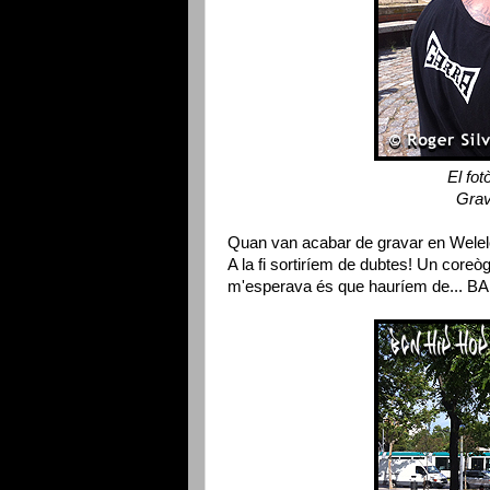
El fot
Grav
Quan van acabar de gravar en Welelo r
A la fi sortiríem de dubtes! Un coreò
m'esperava és que hauríem de... B