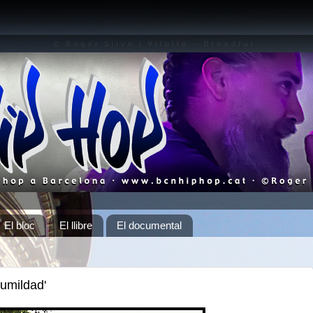
El bloc
El llibre
El documental
umildad'