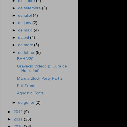
►
d’octubre
(2)
►
de setembre
(3)
►
de juliol
(4)
►
de juny
(2)
►
de maig
(4)
►
d’abril
(4)
►
de març
(5)
▼
de febrer
(5)
BHH V20
Gravació Videoclip 'Cura de
Humildad'
Marula Block Party Part 2
Full Frame
Agnostic Fonts
►
de gener
(2)
►
2012
(9)
►
2011
(25)
►
2010
(26)