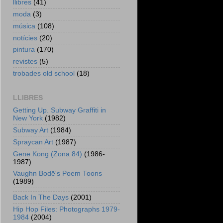
llibres
(41)
moda
(3)
música
(108)
notícies
(20)
pintura
(170)
revistes
(5)
trobades old school
(18)
LLIBRES
Getting Up. Subway Graffiti in
New York
(1982)
Subway Art
(1984)
Spraycan Art
(1987)
Gene Kong (Zona 84)
(1986-
1987)
Vaughn Bodē's Poem Toons
(1989)
Back In The Days
(2001)
Hip Hop Files: Photographs 1979-
1984
(2004)