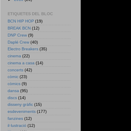
ETIQUETES DEL BLOC
BCN HIP HOP
(19)
BREAK BCN
(12)
DNP Crew
(9)
Daplé Crew
(40)
Electro Breakers
(35)
cinema
(22)
cinema a casa
(14)
concerts
(42)
còmic
(23)
còmics
(9)
dansa
(95)
discs
(14)
disseny gràfic
(15)
esdeveniments
(177)
fanzines
(12)
il·lustració
(12)