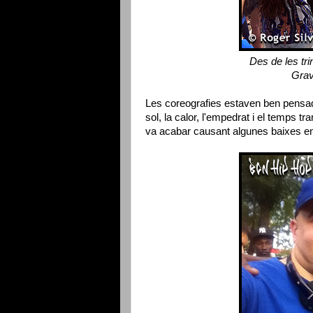
Des de les tr
Grav
Les coreografies estaven ben pensade
sol, la calor, l'empedrat i el temps t
va acabar causant algunes baixes ent