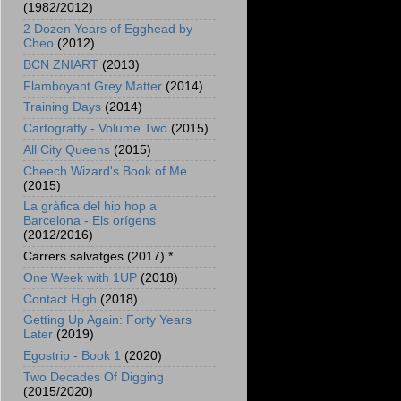
(1982/2012)
2 Dozen Years of Egghead by
Cheo
(2012)
BCN ZNIART
(2013)
Flamboyant Grey Matter
(2014)
Training Days
(2014)
Cartograffy - Volume Two
(2015)
All City Queens
(2015)
Cheech Wizard's Book of Me
(2015)
La gràfica del hip hop a
Barcelona - Els orígens
(2012/2016)
Carrers salvatges (2017) *
One Week with 1UP
(2018)
Contact High
(2018)
Getting Up Again: Forty Years
Later
(2019)
Egostrip - Book 1
(2020)
Two Decades Of Digging
(2015/2020)