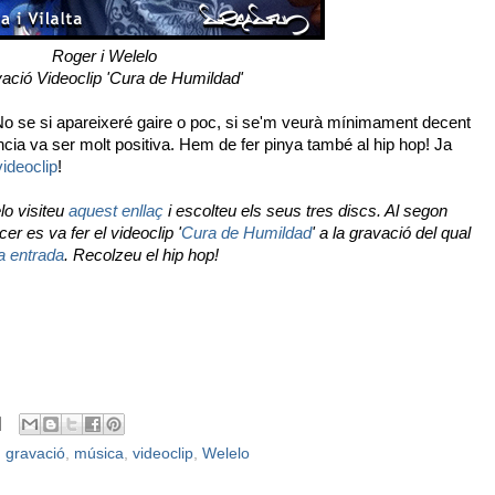
Roger i Welelo
ació Videoclip 'Cura de Humildad'
. No se si apareixeré gaire o poc, si se'm veurà mínimament decent
ncia va ser molt positiva. Hem de fer pinya també al hip hop! Ja
videoclip
!
lo visiteu
aquest enllaç
i escolteu els seus tres discs. Al segon
er es va fer el videoclip '
Cura de Humildad
' a la gravació del qual
a entrada
. Recolzeu el hip hop!
,
gravació
,
música
,
videoclip
,
Welelo