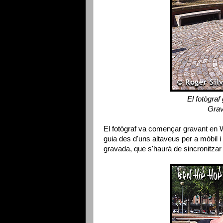
El fotògra
Grav
El fotògraf va començar gravant en
guia des d'uns altaveus per a mòbil i
gravada, que s'haurà de sincronitzar 