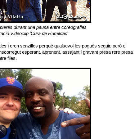
inxeres durant una pausa entre coreografies
ació Videoclip 'Cura de Humildad'
s i eren senzilles perquè qualsevol les pogués seguir, però el
ranscorregut esperant, aprenent, assajant i gravant presa rere presa
re files.