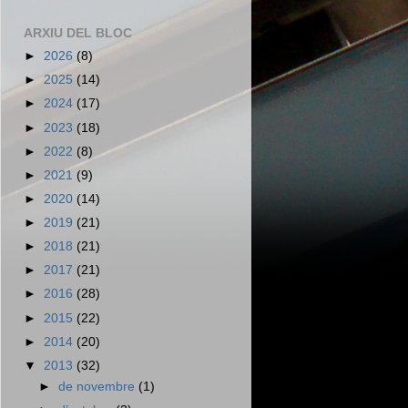
ARXIU DEL BLOC
►
2026
(8)
►
2025
(14)
►
2024
(17)
►
2023
(18)
►
2022
(8)
►
2021
(9)
►
2020
(14)
►
2019
(21)
►
2018
(21)
►
2017
(21)
►
2016
(28)
►
2015
(22)
►
2014
(20)
▼
2013
(32)
►
de novembre
(1)