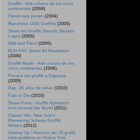
Graffiti - Arte urbano de los cinco
continentes
(2004)
Parets que parlen
(2004)
Barcelona 1000 Graffitis
(2005)
Street Art Graffiti Stencils Stickers
Logos
(2005)
Wall and Piece
(2005)
BCN NYC Street Art Revolution
(2006)
Graffiti Mujer - Arte urbano de los
cinco continentes
(2006)
Pioners del graffiti a Espanya
(2009)
Rap. 25 años de rimas
(2010)
Fast or Die
(2010)
Street Fonts: Graffiti Alphabets
from Around the World
(2011)
Classic Hits: New York's
Pioneering Subway Graffiti
Writers
(2012)
Getting Up / Hacerse ver. El grafiti
metropolitano en Nueva York