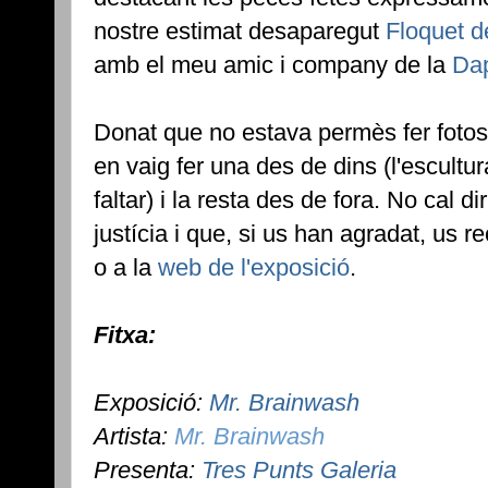
nostre estimat desaparegut
Floquet 
amb el meu amic i company de la
Da
Donat que no estava permès fer fotos a
en vaig fer una des de dins (l'escult
faltar) i la resta des de fora. No cal d
justícia i que, si us han agradat, u
o a la
web de l'exposició
.
Fitxa:
Exposició:
Mr. Brainwash
Artista:
Mr. Brainwash
Presenta:
Tres Punts Galeria