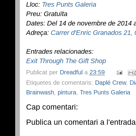
Lloc:
Tres Punts Galeria
Preu: Gratuïta
Dates: Del 14 de novembre de 2014 a
Adreça:
Carrer d'Enric Granados 21,
Entrades relacionades:
Exit Through The Gift Shop
Publicat per
Dreadful
a
23:59
Etiquetes de comentaris:
Daplé Crew
,
D
Brainwash
,
pintura
,
Tres Punts Galeria
Cap comentari:
Publica un comentari a l'entrada