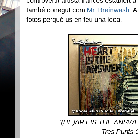
controvertit artista francès establert
també conegut com
Mr. Brainwash
. 
fotos perquè us en feu una idea.
'(HE)ART IS THE ANSWER
Tres Punts 