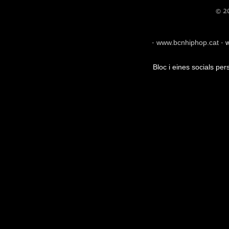
·
www.bcnhiphop.cat
·
w
Bloc i eines socials pe