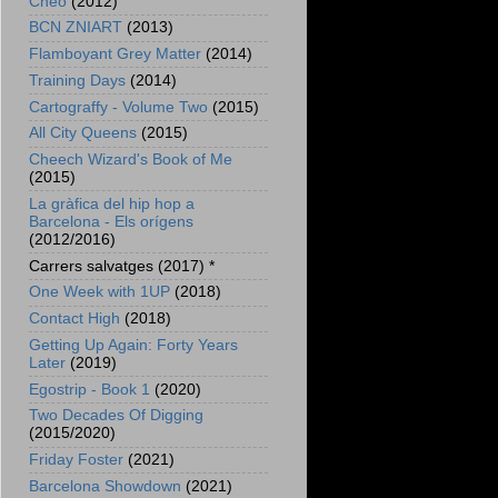
Cheo
(2012)
BCN ZNIART
(2013)
Flamboyant Grey Matter
(2014)
Training Days
(2014)
Cartograffy - Volume Two
(2015)
All City Queens
(2015)
Cheech Wizard's Book of Me
(2015)
La gràfica del hip hop a
Barcelona - Els orígens
(2012/2016)
Carrers salvatges (2017) *
One Week with 1UP
(2018)
Contact High
(2018)
Getting Up Again: Forty Years
Later
(2019)
Egostrip - Book 1
(2020)
Two Decades Of Digging
(2015/2020)
Friday Foster
(2021)
Barcelona Showdown
(2021)