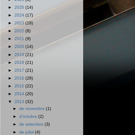
►
2025
(14)
►
2024
(17)
►
2023
(18)
►
2022
(8)
►
2021
(9)
►
2020
(14)
►
2019
(21)
►
2018
(21)
►
2017
(21)
►
2016
(28)
►
2015
(22)
►
2014
(20)
▼
2013
(32)
►
de novembre
(1)
►
d’octubre
(2)
►
de setembre
(3)
►
de juliol
(4)