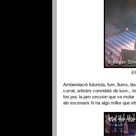
El
Ambientació futurista, fum, llums, là
currat, artistes convidats de luxe... t
fos poc la
jam session
que va molar m
als escenaris hi ha algú millor que el