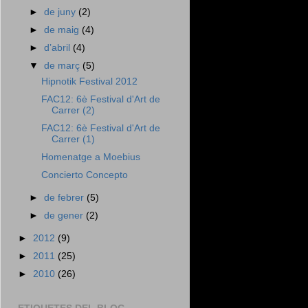
►
de juny
(2)
►
de maig
(4)
►
d’abril
(4)
▼
de març
(5)
Hipnotik Festival 2012
FAC12: 6è Festival d'Art de
Carrer (2)
FAC12: 6è Festival d'Art de
Carrer (1)
Homenatge a Moebius
Concierto Concepto
►
de febrer
(5)
►
de gener
(2)
►
2012
(9)
►
2011
(25)
►
2010
(26)