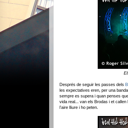
El
Després de seguir les passes dels
B
les expectatives eren, per una banda 
sempre es supera i quan penses qu
vida real... van els Brodas i et call
l'aire lliure i ho peten.