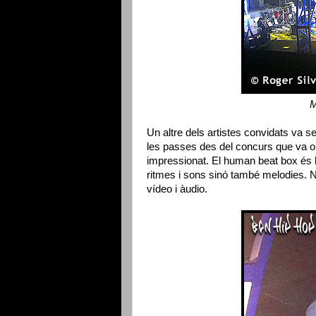
M
Un altre dels artistes convidats va s
les passes des del concurs que va o
impressionat. El human beat box és l
ritmes i sons sinó també melodies. 
vídeo i àudio.