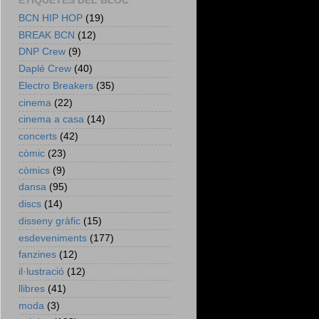
ETIQUETES DEL BLOC
BCN HIP HOP
(19)
BREAK BCN
(12)
DNP Crew
(9)
Daplé Crew
(40)
Electro Breakers
(35)
cinema
(22)
cinema a casa
(14)
concerts
(42)
còmic
(23)
còmics
(9)
dansa
(95)
discs
(14)
disseny gràfic
(15)
esdeveniments
(177)
fanzines
(12)
il·lustració
(12)
llibres
(41)
moda
(3)