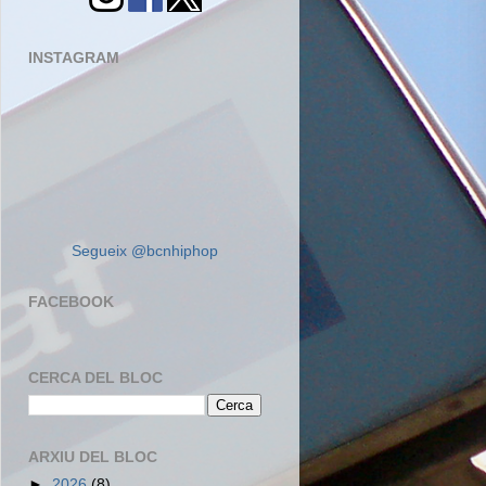
INSTAGRAM
Segueix @bcnhiphop
FACEBOOK
CERCA DEL BLOC
ARXIU DEL BLOC
►
2026
(8)