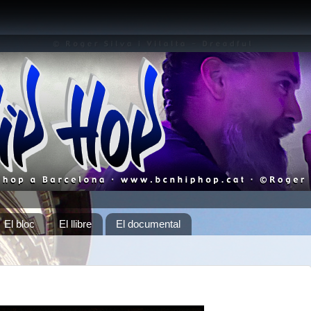
El bloc
El llibre
El documental