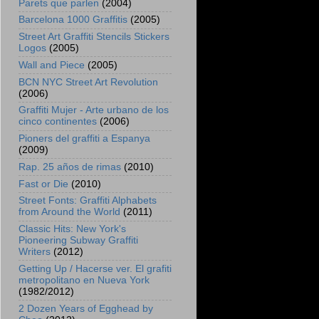
Parets que parlen
(2004)
Barcelona 1000 Graffitis
(2005)
Street Art Graffiti Stencils Stickers
Logos
(2005)
Wall and Piece
(2005)
BCN NYC Street Art Revolution
(2006)
Graffiti Mujer - Arte urbano de los
cinco continentes
(2006)
Pioners del graffiti a Espanya
(2009)
Rap. 25 años de rimas
(2010)
Fast or Die
(2010)
Street Fonts: Graffiti Alphabets
from Around the World
(2011)
Classic Hits: New York's
Pioneering Subway Graffiti
Writers
(2012)
Getting Up / Hacerse ver. El grafiti
metropolitano en Nueva York
(1982/2012)
2 Dozen Years of Egghead by