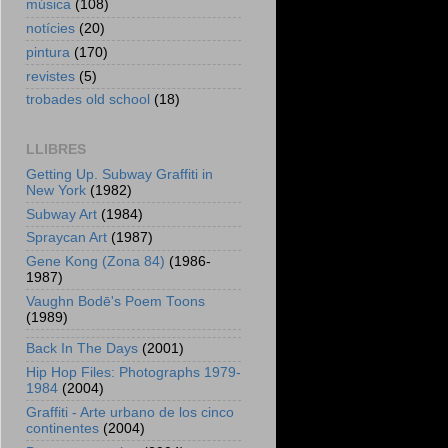
música
(108)
notícies
(20)
pintura
(170)
revistes
(5)
trobades old school
(18)
LLIBRES
Getting Up. Subway Graffiti in
New York
(1982)
Subway Art
(1984)
Spraycan Art
(1987)
Gene Kong (Zona 84)
(1986-
1987)
Vaughn Bodē's Poem Toons
(1989)
Back In The Days
(2001)
Hip Hop Files: Photographs 1979-
1984
(2004)
Graffiti - Arte urbano de los cinco
continentes
(2004)