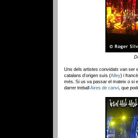
D
Uns dels artistes convidats van ser 
catalans d'origen suís (
Alley
) i francè
més. Si us va passar el mateix o si e
darrer treball
Aires de canvi
, que pod