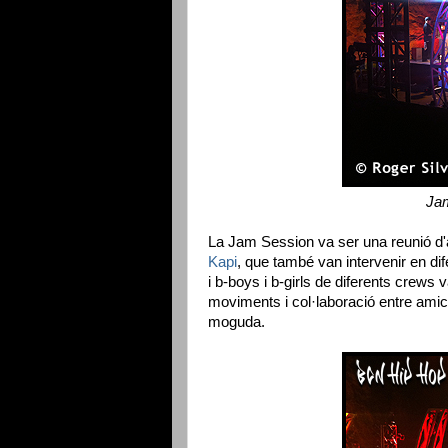
Jam
La Jam Session va ser una reunió d
Kapi
, que també van intervenir en di
i b-boys i b-girls de diferents crews v
moviments i col·laboració entre amic
moguda.