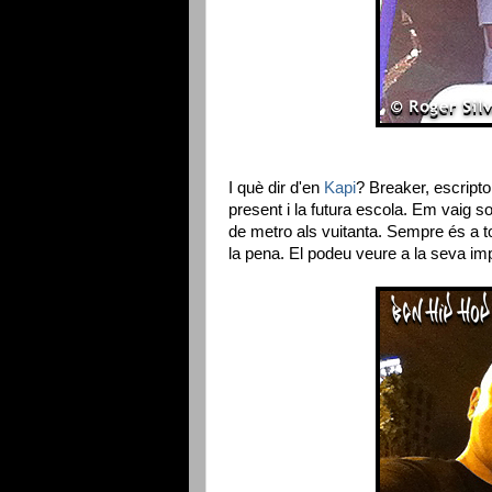
I què dir d'en
Kapi
? Breaker, escriptor
present i la futura escola. Em vaig s
de metro als vuitanta. Sempre és a to
la pena. El podeu veure a la seva im