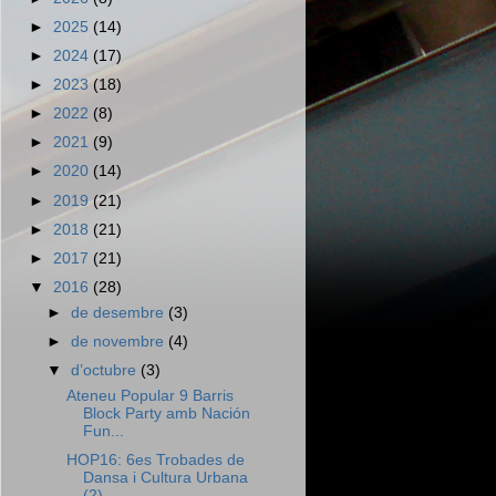
►
2025
(14)
►
2024
(17)
►
2023
(18)
►
2022
(8)
►
2021
(9)
►
2020
(14)
►
2019
(21)
►
2018
(21)
►
2017
(21)
▼
2016
(28)
►
de desembre
(3)
►
de novembre
(4)
▼
d’octubre
(3)
Ateneu Popular 9 Barris
Block Party amb Nación
Fun...
HOP16: 6es Trobades de
Dansa i Cultura Urbana
(2)