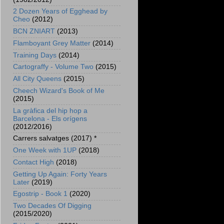
2 Dozen Years of Egghead by
Cheo
(2012)
BCN ZNIART
(2013)
Flamboyant Grey Matter
(2014)
Training Days
(2014)
Cartograffy - Volume Two
(2015)
All City Queens
(2015)
Cheech Wizard's Book of Me
(2015)
La gràfica del hip hop a
Barcelona - Els orígens
(2012/2016)
Carrers salvatges (2017) *
One Week with 1UP
(2018)
Contact High
(2018)
Getting Up Again: Forty Years
Later
(2019)
Egostrip - Book 1
(2020)
Two Decades Of Digging
(2015/2020)