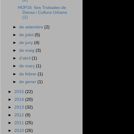
HOP16: 6es Trobades de
Dansa i Cultura Urbana
(1)
►
de setembre
(2)
►
de juliol
(5)
►
de juny
(4)
►
de maig
(3)
►
d’abril
(1)
►
de març
(1)
►
de febrer
(1)
►
de gener
(1)
►
2015
(22)
►
2014
(20)
►
2013
(32)
►
2012
(9)
►
2011
(25)
►
2010
(26)