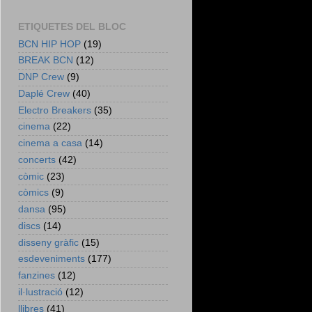
ETIQUETES DEL BLOC
BCN HIP HOP
(19)
BREAK BCN
(12)
DNP Crew
(9)
Daplé Crew
(40)
Electro Breakers
(35)
cinema
(22)
cinema a casa
(14)
concerts
(42)
còmic
(23)
còmics
(9)
dansa
(95)
discs
(14)
disseny gràfic
(15)
esdeveniments
(177)
fanzines
(12)
il·lustració
(12)
llibres
(41)