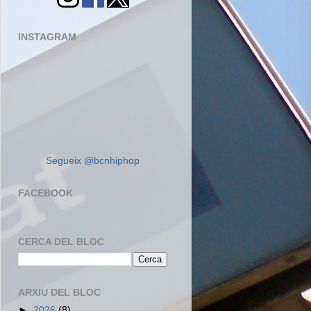
INSTAGRAM
Segueix @bcnhiphop
FACEBOOK
CERCA DEL BLOC
ARXIU DEL BLOC
►
2026
(8)