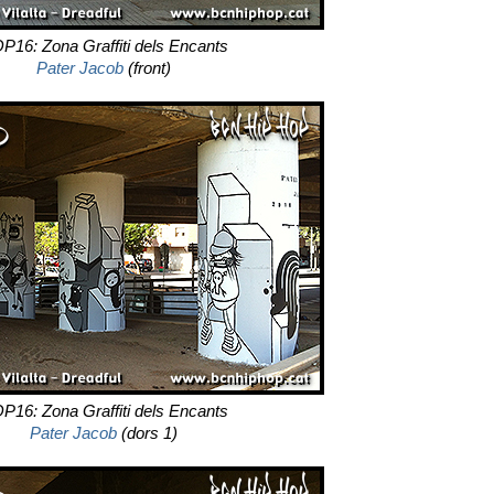
P16: Zona Graffiti dels Encants
Pater Jacob
(front)
P16: Zona Graffiti dels Encants
Pater Jacob
(dors 1)