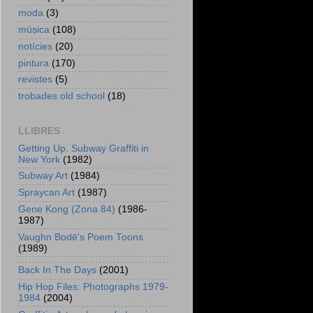
moda
(3)
música
(108)
notícies
(20)
pintura
(170)
revistes
(5)
trobades old school
(18)
LLIBRES
Getting Up. Subway Graffiti in
New York
(1982)
Subway Art
(1984)
Spraycan Art
(1987)
Gene Kong (Zona 84)
(1986-
1987)
Vaughn Bodē's Poem Toons
(1989)
Back In The Days
(2001)
Hip Hop Files: Photographs 1979-
1984
(2004)