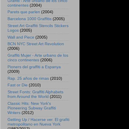
Graffiti - Arte urbano de los cinco
continentes
(2004)
Parets que parlen
(2004)
Barcelona 1000 Graffitis
(2005)
Street Art Graffiti Stencils Stickers
Logos
(2005)
Wall and Piece
(2005)
BCN NYC Street Art Revolution
(2006)
Graffiti Mujer - Arte urbano de los
cinco continentes
(2006)
Pioners del graffiti a Espanya
(2009)
Rap. 25 años de rimas
(2010)
Fast or Die
(2010)
Street Fonts: Graffiti Alphabets
from Around the World
(2011)
Classic Hits: New York's
Pioneering Subway Graffiti
Writers
(2012)
Getting Up / Hacerse ver. El grafiti
metropolitano en Nueva York
(1982/2012)