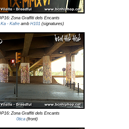
P16: Zona Graffiti dels Encants
Ka - Kafre
amb
H101
(signatures)
P16: Zona Graffiti dels Encants
0tica
(front)