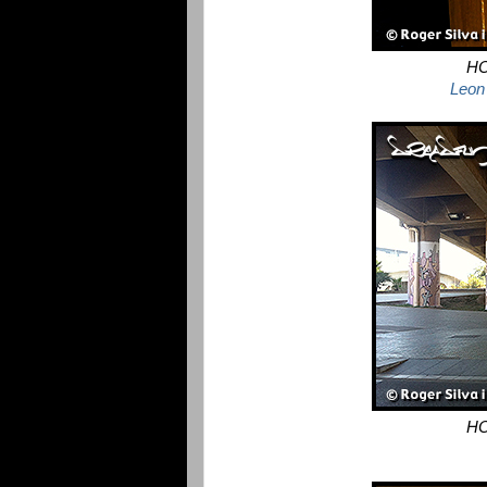
HO
Leon 
HO