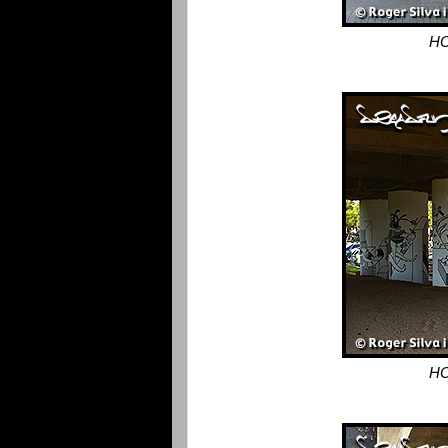
HO
HO