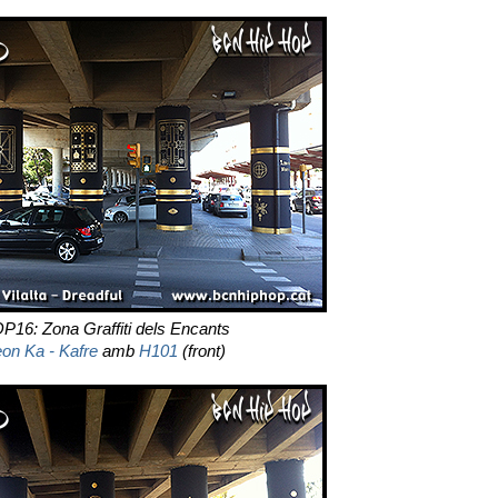
P16: Zona Graffiti dels Encants
on Ka - Kafre
amb
H101
(front)