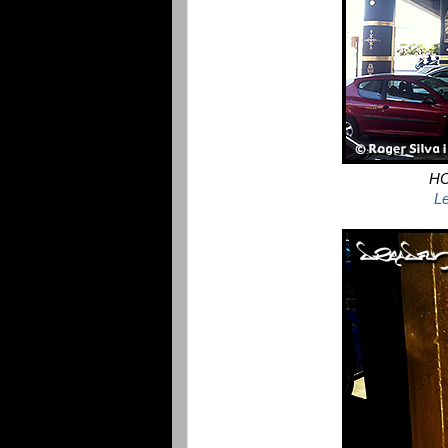
HO
Le