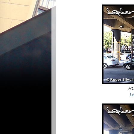
HO
Le