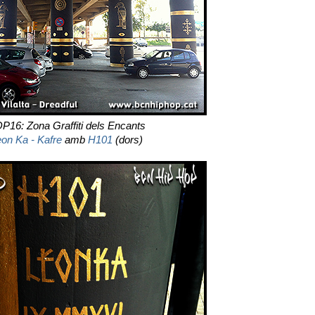
P16: Zona Graffiti dels Encants
on Ka - Kafre
amb
H101
(dors)