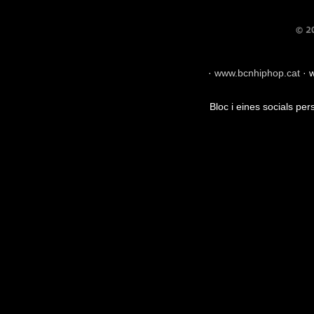
·
www.bcnhiphop.cat
·
w
Bloc i eines socials pe