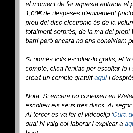
el moment de fer aquesta entrada el p
1,00€ de despeses d'enviament (inclou
preu del disc electrònic és de la volun
totalment sorprès, de la ma del propi
barri però encara no ens coneixíem p
Si només vols escoltar-lo gratis, el tro
compte, clica l'enllaç per escoltar-lo i
crea't un compte gratuït
aquí
i després 
Nota: Si encara no coneixeu en Welel
escolteu els seus tres discs. Al segon
Al tercer es va fer el videoclip '
Cura d
qual hi vaig col·laborar i explicar a
aq
hop!