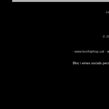
·
www.bcnhiphop.cat
·
w
Bloc i eines socials pe