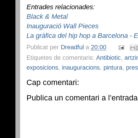
Entrades relacionades:
Black & Metal
Inauguració Wall Pieces
La gràfica del hip hop a Barcelona - E
Publicat per
Dreadful
a
20:00
Etiquetes de comentaris:
Antibiotic
,
artzi
exposicions
,
inauguracions
,
pintura
,
pres
Cap comentari:
Publica un comentari a l'entrada