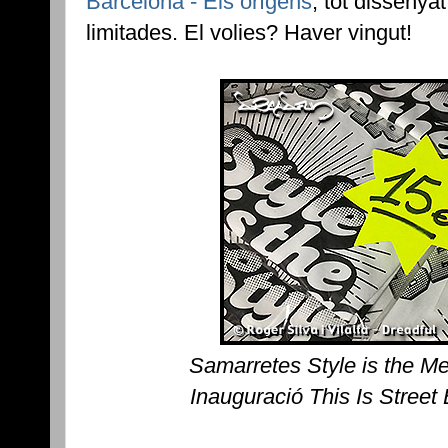
Barcelona - Els orígens
, tot dissenya
limitades. El volies? Haver vingut!
Samarretes Style is the M
Inauguració This Is Street