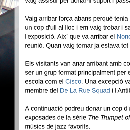
vaig assistir per donar-li suport i pa
Vaig arribar força abans perquè tenia
un cop d'ull al lloc i em vaig trobar i
l'exposició. Així que va arribar el
Nono
reunió. Quan vaig tornar ja estava tot
Els visitants van anar arribant amb c
ser un grup format principalment per es
escola com el
Cisco
. Una excepció v
membre del
De La Rue Squad
i l'Anti
A continuació podreu donar un cop d'ul
exposades de la sèrie
The Trumpet o
músics de jazz favorits.