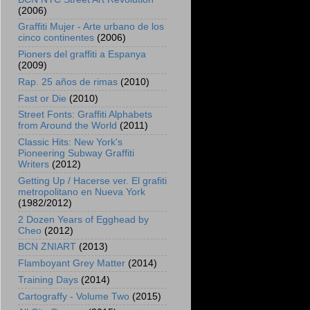
(2006)
Graffiti Mujer - Arte urbano de los
cinco continentes
(2006)
Pioners del graffiti a Espanya
(2009)
Rap. 25 años de rimas
(2010)
Fast or Die
(2010)
Street Fonts: Graffiti Alphabets
from Around the World
(2011)
Classic Hits: New York's
Pioneering Subway Graffiti
Writers
(2012)
Getting Up / Hacerse ver. El grafiti
metropolitano en Nueva York
(1982/2012)
2 Dozen Years of Egghead by
Cheo
(2012)
BCN ZNIART
(2013)
Flamboyant Grey Matter
(2014)
Training Days
(2014)
Cartograffy - Volume Two
(2015)