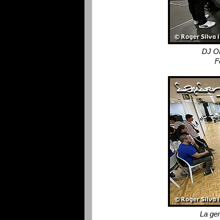
DJ On
F
La gen