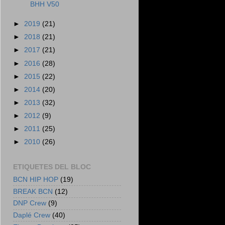
BHH V50
►
2019
(21)
►
2018
(21)
►
2017
(21)
►
2016
(28)
►
2015
(22)
►
2014
(20)
►
2013
(32)
►
2012
(9)
►
2011
(25)
►
2010
(26)
ETIQUETES DEL BLOC
BCN HIP HOP
(19)
BREAK BCN
(12)
DNP Crew
(9)
Daplé Crew
(40)