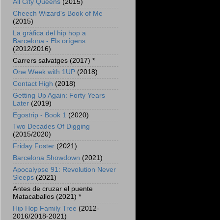
All City Queens
(2015)
Cheech Wizard's Book of Me
(2015)
La gràfica del hip hop a
Barcelona - Els orígens
(2012/2016)
Carrers salvatges (2017) *
One Week with 1UP
(2018)
Contact High
(2018)
Getting Up Again: Forty Years
Later
(2019)
Egostrip - Book 1
(2020)
Two Decades Of Digging
(2015/2020)
Friday Foster
(2021)
Barcelona Showdown
(2021)
Apocalypse 91: Revolution Never
Sleeps
(2021)
Antes de cruzar el puente
Matacaballos (2021) *
Hip Hop Family Tree
(2012-
2016/2018-2021)