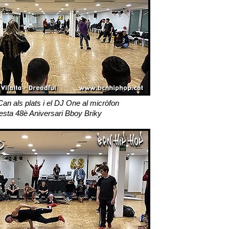
Can als plats i el DJ One al micròfon
esta 48è Aniversari Bboy Briky