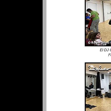
El DJ 
F