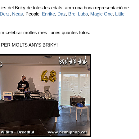
amics del Briky de totes les edats, amb una bona representació de
Derz
,
Neas
, People,
Enrike
,
Daz
,
Bre
,
Lubo
,
Magic One
,
Little
em celebrar moltes més i unes quantes fotos:
PER MOLTS ANYS BRIKY!