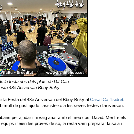
de la festa des dels plats de DJ Can
esta 48è Aniversari Bboy Briky
r la Festa del 48è Aniversari del Bboy Briky al
Casal Ca l'Isidret
.
molt de gust ajudo i assisteixo a les seves festes d'aniversari.
abans per ajudar i hi vaig anar amb el meu cosí David. Mentre els
quips i feien les proves de so, la resta vam preprarar la sala i