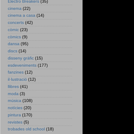
Electro Breakers
(35)
cinema
(22)
cinema a casa
(14)
concerts
(42)
còmic
(23)
còmics
(9)
dansa
(95)
discs
(14)
disseny gràfic
(15)
esdeveniments
(177)
fanzines
(12)
il·lustració
(12)
llibres
(41)
moda
(3)
música
(108)
notícies
(20)
pintura
(170)
revistes
(5)
trobades old school
(18)