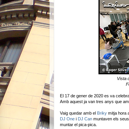
Vista 
F
El 17 de gener de 2020 es va celebra
Amb aquest ja van tres anys que amb 
Vaig quedar amb el
Briky
mitja hora 
DJ One
i
DJ Can
muntaven els seus e
muntar el pica-pica.