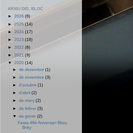
ARXIU DEL BLOC
►
2026
(8)
►
2025
(14)
►
2024
(17)
►
2023
(18)
►
2022
(8)
►
2021
(9)
▼
2020
(14)
►
de desembre
(1)
►
de novembre
(3)
►
d’octubre
(1)
►
d’abril
(2)
►
de març
(2)
►
de febrer
(3)
▼
de gener
(2)
Festa 48è Aniversari Bboy
Briky