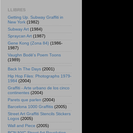
LLIBRES
Getting Up. Subway Graffiti in
New York
(1982)
Subway Art
(1984)
Spraycan Art
(1987)
Gene Kong (Zona 84)
(1986-
1987)
Vaughn Bodē's Poem Toons
(1989)
Back In The Days
(2001)
Hip Hop Files: Photographs 1979-
1984
(2004)
Graffiti - Arte urbano de los cinco
continentes
(2004)
Parets que parlen
(2004)
Barcelona 1000 Graffitis
(2005)
Street Art Graffiti Stencils Stickers
Logos
(2005)
Wall and Piece
(2005)
BCN NYC Street Art Revolution