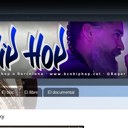
El bloc
El llibre
El documental
ky