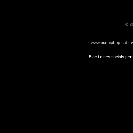
·
www.bcnhiphop.cat
·
w
Bloc i eines socials pe