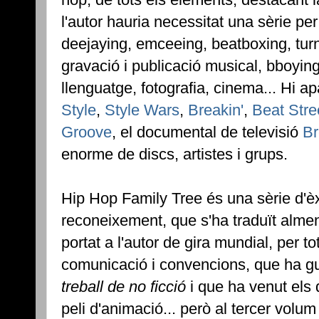
l'autor hauria necessitat una sèrie p
deejaying, emceeing, beatboxing, turn
gravació i publicació musical, bboying, 
llenguatge, fotografia, cinema... Hi ap
Style
,
Style Wars
,
Breakin'
,
Beat Stre
Groove
, el documental de televisió
Br
enorme de discs, artistes i grups.
Hip Hop Family Tree és una sèrie d'èx
reconeixement, que s'ha traduït alme
portat a l'autor de gira mundial, per 
comunicació i convencions, que ha 
treball de no ficció
i que ha venut els d
peli d'animació... però al tercer volu