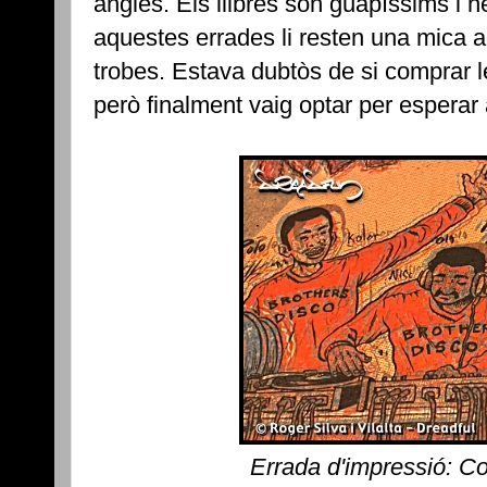
anglès. Els llibres són guapíssims i he
aquestes errades li resten una mica a 
trobes. Estava dubtòs de si comprar 
però finalment vaig optar per esperar 
Errada d'impressió: C