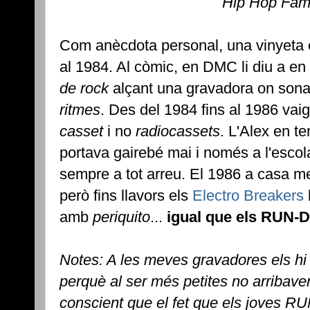
Hip Hop Fami
Com anècdota personal, una vinyeta em
al 1984. Al còmic, en DMC li diu a 
de rock
alçant una gravadora on son
ritmes
. Des del 1984 fins al 1986 vaig
casset
i no
radiocassets
. L'Alex en te
portava gairebé mai i només a l'escol
sempre a tot arreu. El 1986 a casa m
però fins llavors els
Electro Breakers
amb
periquito
...
igual que els RUN-
Notes: A les meves gravadores els h
perquè al ser més petites no arribav
conscient que el fet que els joves R