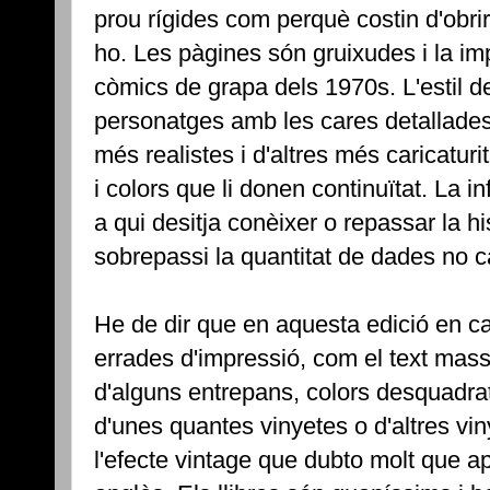
prou rígides com perquè costin d'obrir
ho. Les pàgines són gruixudes i la im
còmics de grapa dels 1970s. L'estil de
personatges amb les cares detallades
més realistes i d'altres més caricatur
i colors que li donen continuïtat. La i
a qui desitja conèixer o repassar la his
sobrepassi la quantitat de dades no cal
He de dir que en aquesta edició en ca
errades d'impressió, com el text massa
d'alguns entrepans, colors desquadrat
d'unes quantes vinyetes o d'altres vi
l'efecte vintage que dubto molt que ap