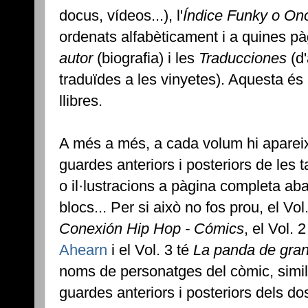
docus, vídeos...), l'
Índice Funky o On
ordenats alfabèticament i a quines pà
autor
(biografia) i les
Traducciones
(d'
traduïdes a les vinyetes). Aquesta és 
llibres.
A més a més, a cada volum hi apareix
guardes anteriors i posteriors de les 
o il·lustracions a pàgina completa ab
blocs... Per si això no fos prou, el Vo
Conexión Hip Hop - Cómics
, el Vol. 
Ahearn
i el Vol. 3 té
La panda de gra
noms de personatges del còmic, simil
guardes anteriors i posteriors dels d