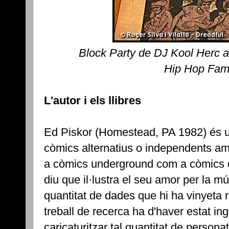
Block Party de DJ Kool Herc 
Hip Hop Fami
L'autor i els llibres
Ed Piskor (Homestead, PA 1982) és u
còmics alternatius o independents am
a còmics underground com a còmics d
diu que il·lustra el seu amor per la mú
quantitat de dades que hi ha vinyeta r
treball de recerca ha d'haver estat ing
caricaturitzar tal quantitat de person