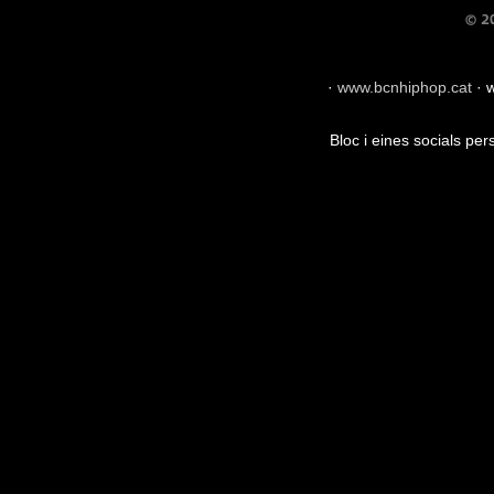
·
www.bcnhiphop.cat
·
w
Bloc i eines socials pe