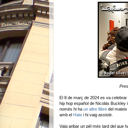
Pres
El 8 de març de 2024 es va celebrar l
hip hop español de Nicolás Buckley 
només hi ha
un altre llibre
del mateix 
amb el
Hate
i hi vaig assistir.
Vaig aribar un pèl més tard del que h