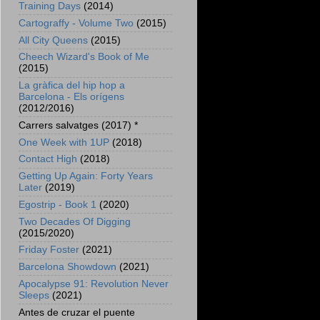
Training Days
(2014)
Cartograffy - Volume Two
(2015)
All City Queens
(2015)
Cheech Wizard's Book of Me
(2015)
La gràfica del hip hop a
Barcelona - Els orígens
(2012/2016)
Carrers salvatges (2017) *
One Week with 1UP
(2018)
Contact High
(2018)
Getting Up Again: Forty Years
Later
(2019)
Egostrip - Book 1
(2020)
Two Decades Of Digging
(2015/2020)
Friday Foster
(2021)
Barcelona Showdown
(2021)
Apocalypse 91: Revolution Never
Sleeps
(2021)
Antes de cruzar el puente