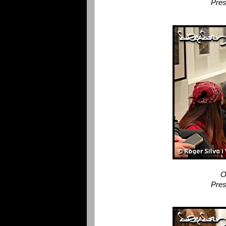
Pres
O
Pres