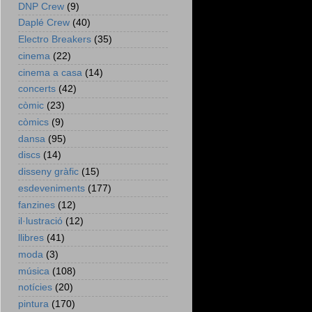
DNP Crew
(9)
Daplé Crew
(40)
Electro Breakers
(35)
cinema
(22)
cinema a casa
(14)
concerts
(42)
còmic
(23)
còmics
(9)
dansa
(95)
discs
(14)
disseny gràfic
(15)
esdeveniments
(177)
fanzines
(12)
il·lustració
(12)
llibres
(41)
moda
(3)
música
(108)
notícies
(20)
pintura
(170)