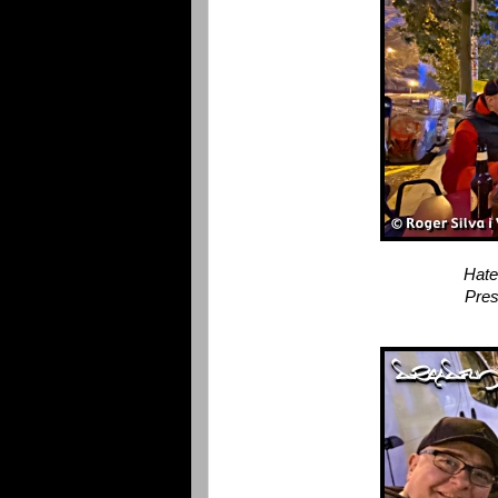
Hate
Pres