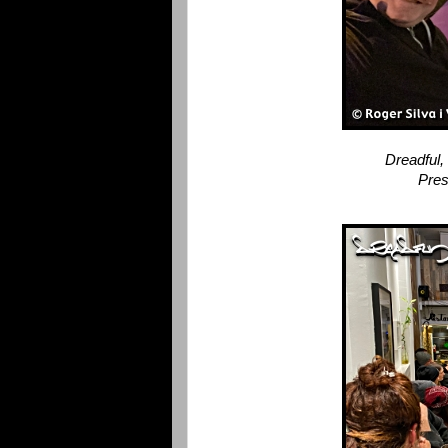
Dreadful,
Pres