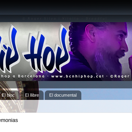
El bloc
El llibre
El documental
emonias