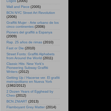
Logos
(2005)
Wall and Piece
(2005)
BCN NYC Street Art Revolution
(2006)
Graffiti Mujer - Arte urbano de los
cinco continentes
(2006)
Pioners del graffiti a Espanya
(2009)
Rap. 25 años de rimas
(2010)
Fast or Die
(2010)
Street Fonts: Graffiti Alphabets
from Around the World
(2011)
Classic Hits: New York's
Pioneering Subway Graffiti
Writers
(2012)
Getting Up / Hacerse ver. El grafiti
metropolitano en Nueva York
(1982/2012)
2 Dozen Years of Egghead by
Cheo
(2012)
BCN ZNIART
(2013)
Flamboyant Grey Matter
(2014)