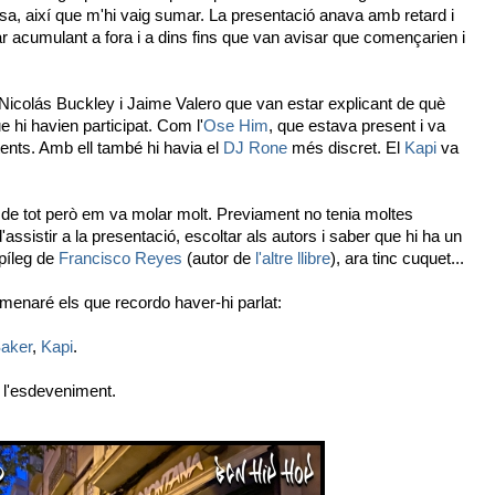
sa, així que m'hi vaig sumar. La presentació anava amb retard i
r acumulant a fora i a dins fins que van avisar que començarien i
s Nicolás Buckley i Jaime Valero que van estar explicant de què
 hi havien participat. Com l'
Ose Him
, que estava present i va
tents. Amb ell també hi havia el
DJ Rone
més discret. El
Kapi
va
l de tot però em va molar molt. Previament no tenia moltes
'assistir a la presentació, escoltar als autors i saber que hi ha un
epíleg de
Francisco Reyes
(autor de
l'altre llibre
), ara tinc cuquet...
menaré els que recordo haver-hi parlat:
aker
,
Kapi
.
 l'esdeveniment.