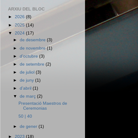
ARXIU DEL BLOC
►
2026
(8)
►
2025
(14)
▼
2024
(17)
►
de desembre
(3)
►
de novembre
(1)
►
d’octubre
(3)
►
de setembre
(2)
►
de juliol
(3)
►
de juny
(1)
►
d’abril
(1)
▼
de març
(2)
Presentació Maestros de
Ceremonias
50 | 40
►
de gener
(1)
►
2023
(18)