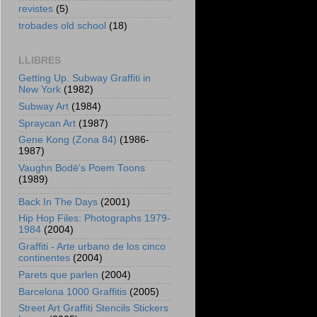
revistes
(5)
trobades old school
(18)
LLIBRES
Getting Up. Subway Graffiti in
New York
(1982)
Subway Art
(1984)
Spraycan Art
(1987)
Gene Kong (Zona 84)
(1986-
1987)
Vaughn Bodē's Poem Toons
(1989)
Back In The Days
(2001)
Hip Hop Files: Photographs 1979-
1984
(2004)
Graffiti - Arte urbano de los cinco
continentes
(2004)
Parets que parlen
(2004)
Barcelona 1000 Graffitis
(2005)
Street Art Graffiti Stencils Stickers