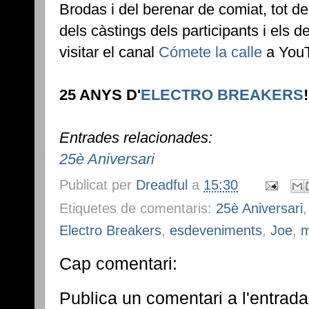
Brodas i del berenar de comiat, tot de
dels càstings dels participants i els 
visitar el canal
Cómete la calle
a You
25 ANYS D'
ELECTRO BREAKERS
Entrades relacionades:
25è Aniversari
Publicat per
Dreadful
a
15:30
Etiquetes de comentaris:
25è Aniversari
Electro Breakers
,
esdeveniments
,
Joe
,
m
Cap comentari:
Publica un comentari a l'entrada