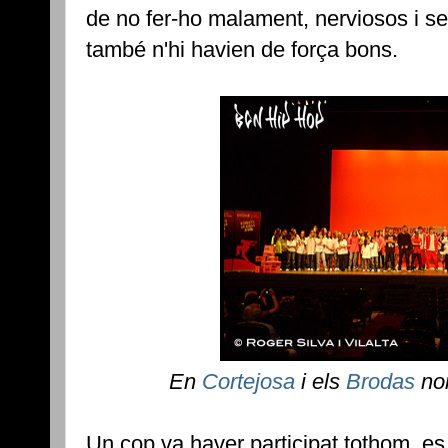
de no fer-ho malament, nerviosos i s
també n'hi havien de força bons.
En
Cortejosa
i els
Brodas
no
Un cop va haver participat tothom, es