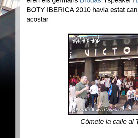
eren els germans
Brodas
, l'speaker l'
BOTY IBERICA 2010 havia estat cance
acostar.
Cómete la calle al 