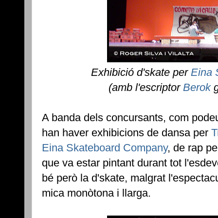
Exhibició d'skate per
Eina
(amb l'escriptor
Berok
g
A banda dels concursants, com podeu 
han haver exhibicions de dansa per
T
Eina Skateboard Company
, de rap p
que va estar pintant durant tot l'esde
bé però la d'skate, malgrat l'espectacul
mica monòtona i llarga.