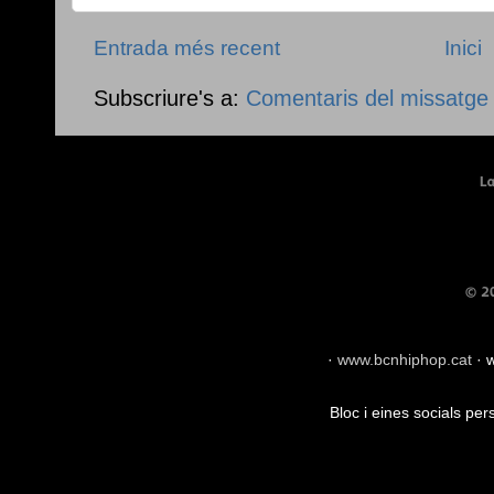
Entrada més recent
Inici
Subscriure's a:
Comentaris del missatge
·
www.bcnhiphop.cat
·
w
Bloc i eines socials pe