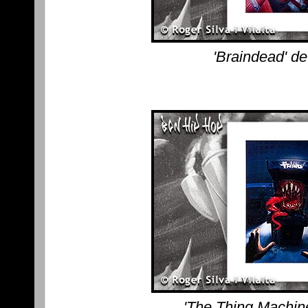
'Braindead' d
'The Thing Machin