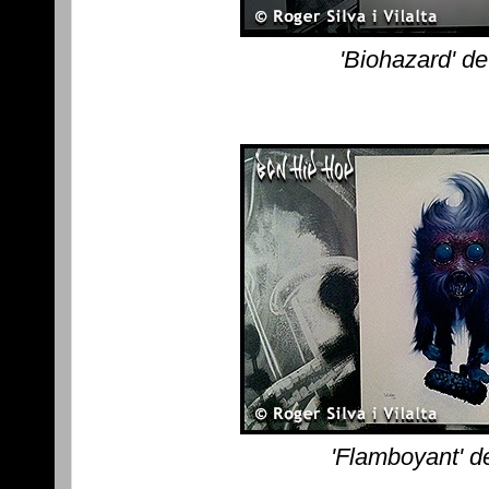
'Biohazard' d
'Flamboyant' d