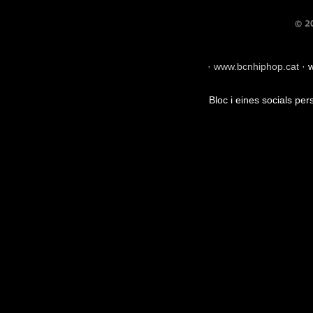
·
www.bcnhiphop.cat
·
w
Bloc i eines socials pe