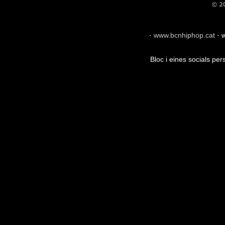
·
www.bcnhiphop.cat
·
w
Bloc i eines socials pe