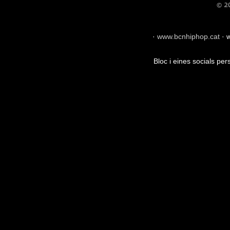
·
www.bcnhiphop.cat
·
w
Bloc i eines socials pe