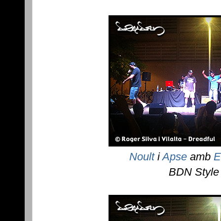
Noult
i
Apse
amb
E
BDN Style