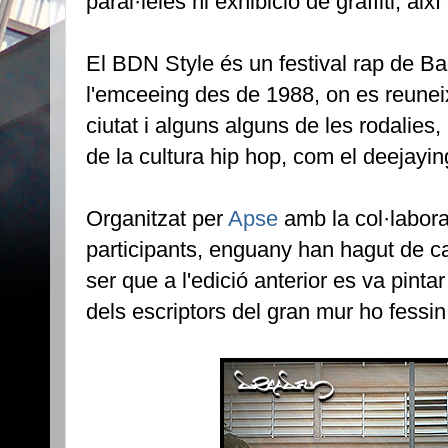
paral·leles ni exhibició de graffiti, a
El BDN Style és un festival rap de Ba
l'emceeing des de 1988, on es reunei
ciutat i alguns alguns de les rodalies
de la cultura hip hop, com el deejaying,
Organitzat per
Apse
amb la col·labor
participants, enguany han hagut de cas
ser que a l'edició anterior es va pint
dels escriptors del gran mur ho fessin 