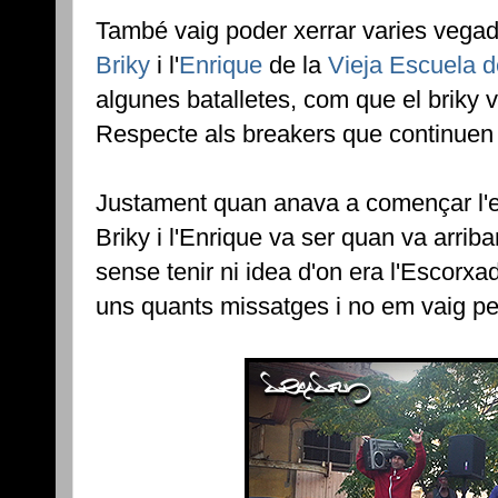
També vaig poder xerrar varies vegade
Briky
i l'
Enrique
de la
Vieja Escuela d
algunes batalletes, com que el briky 
Respecte als breakers que continuen b
Justament quan anava a començar l'e
Briky i l'Enrique va ser quan va arrib
sense tenir ni idea d'on era l'Escorx
uns quants missatges i no em vaig pe