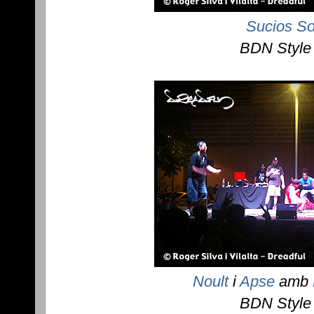
Sucios So
BDN Style
Noult
i
Apse
amb
BDN Style