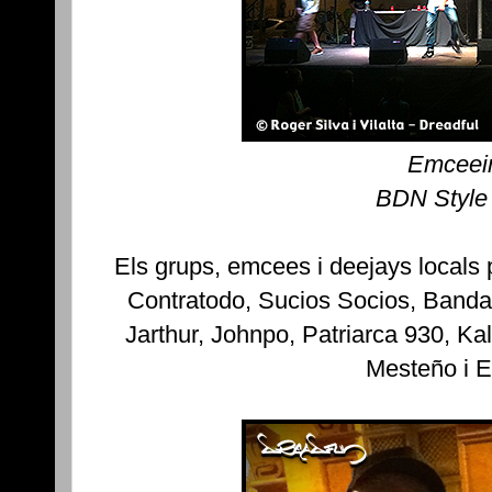
Emceei
BDN Style
Els grups, emcees i deejays locals 
Contratodo, Sucios Socios, Banda
Jarthur, Johnpo, Patriarca 930, K
Mesteño i E