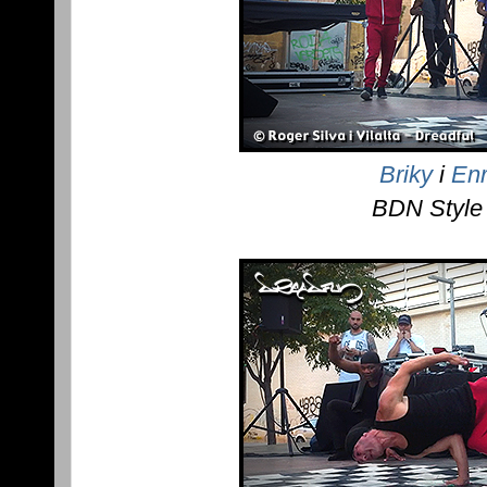
Briky
i
Enr
BDN Style