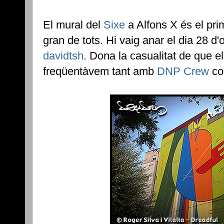
El mural del
Sixe
a Alfons X és el prim
gran de tots. Hi vaig anar el dia 28 
davidtsh
. Dona la casualitat de que el
freqüentàvem tant amb
DNP Crew
co