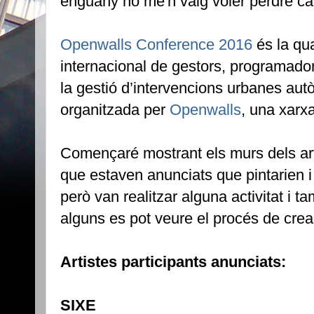
enguany no me'n vaig voler perdre ca
Openwalls Conference 2016
és la qua
internacional de gestors, programadors
la gestió d’intervencions urbanes aut
organitzada per
Openwalls
, una xarxa
Començaré mostrant els murs dels arti
que estaven anunciats que pintarien 
però van realitzar alguna activitat i 
alguns es pot veure el procés de crea
Artistes participants anunciats:
SIXE