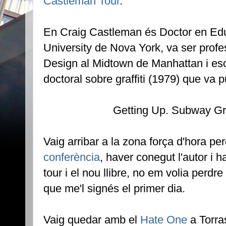
Castleman Tour
.
En Craig Castleman és Doctor en Edu
University de Nova York, va ser profe
Design al Midtown de Manhattan i escr
doctoral sobre graffiti (1979) que va pu
Getting Up. Subway Gra
Vaig arribar a la zona força d'hora pe
conferència
, haver conegut l'autor i h
tour i el nou llibre, no em volia perdre 
que me'l signés el primer dia.
Vaig quedar amb el
Hate One
a Torra