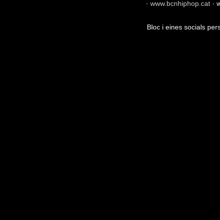
·
www.bcnhiphop.cat
·
w
Bloc i eines socials pe