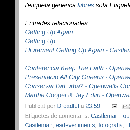
l'etiqueta genèrica
llibres
sota Etiquet
Entrades relacionades:
Getting Up Again
Getting Up
Lliurament Getting Up Again - Castl
Conferència Keep The Faith - Openw
Presentació All City Queens - Openw
Conservar l'art urbà? - Openwalls C
Martha Cooper & Jay Edlin - Openwa
Publicat per
Dreadful
a
23:59
Etiquetes de comentaris:
Castleman Tou
Castleman
,
esdeveniments
,
fotografia
,
H