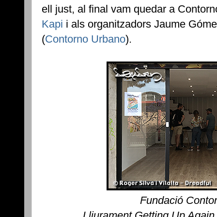
ell just, al final vam quedar a Contor
Kapi
i als organitzadors Jaume Góme
(
Contorno Urbano
).
Fundació Conto
Lliurament Getting Up Again