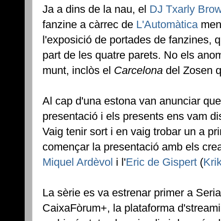
Ja a dins de la nau, el
DJ Txarly Bro
fanzine a càrrec de
L'Automàtica
ment
l'exposició de portades de fanzines, q
part de les quatre parets. No els ano
munt, inclòs el
Carcelona
del Zosen q
Al cap d'una estona van anunciar qu
presentació i els presents ens vam dis
Vaig tenir sort i en vaig trobar un a pr
començar la presentació amb els cread
Miquel Ardèvol
i l'
Eric de Gispert
(
Kri
La sèrie es va estrenar primer a Seri
CaixaFòrum+, la plataforma d'streami