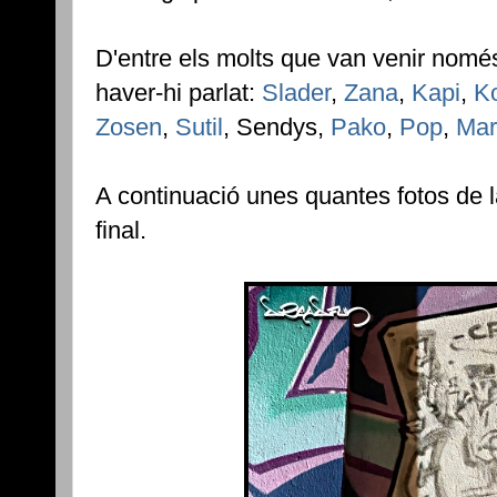
D'entre els molts que van venir nom
haver-hi parlat:
Slader
,
Zana
,
Kapi
,
K
Zosen
,
Sutil
, Sendys,
Pako
,
Pop
,
Mar
A continuació unes quantes fotos de la 
final.