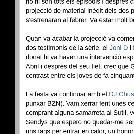
no hi són tots els episodis i després
projecció de material inèdit dels dos 
s'estrenaran al febrer. Va estar molt b
Quan va acabar la projecció va comen
dos testimonis de la sèrie, el
Joni D
i l
donat hi va haver una intervenció e
Abril i després del seu tiet, crec que
contrast entre els joves de fa cinquant
La festa va continuar amb el
DJ Chu
punxar BZN). Vam xerrar fent unes c
comprant alguna samarreta al Sutil, v
Sendys que espero no quedar-me sens
uns tags per entrar en calor, un hono