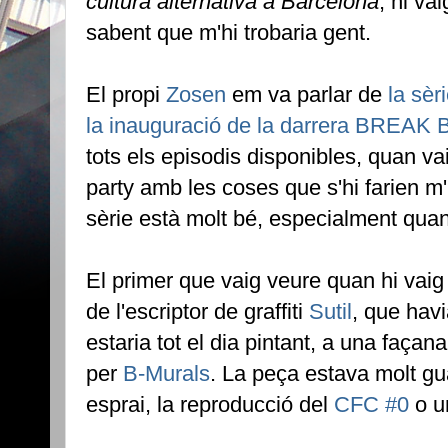
cultura alternativa a Barcelona
, hi va
sabent que m'hi trobaria gent.
El propi
Zosen
em va parlar de
la sèr
la inauguració de la darrera BREAK
tots els episodis disponibles, quan v
party amb les coses que s'hi farien m
sèrie està molt bé, especialment quan 
El primer que vaig veure quan hi vaig
de l'escriptor de graffiti
Sutil
, que havi
estaria tot el dia pintant, a una façan
per
B-Murals
. La peça estava molt g
esprai, la reproducció del
CFC #0
o u