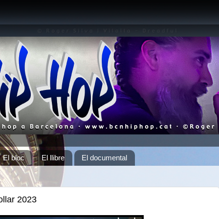
El bloc
El llibre
El documental
ollar 2023