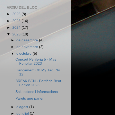
ARXIU DEL BLOC
►
2026
(8)
►
2025
(14)
►
2024
(17)
▼
2023
(18)
►
de desembre
(4)
►
de novembre
(2)
▼
d’octubre
(5)
Concert Periferia 5 - Mas
Fonollar 2023
Llançament Oh My Tag! No.
12
BREAK BCN - Perifèria Beat
Edition 2023
Salutacions i informacions
Parets que parlen
►
d’agost
(1)
►
de juliol
(1)