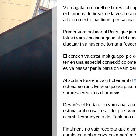
Vam agafar un parell de birres i al ca
exhibicions de break de la vella es
a la zona entre bastidors per saludar.
Primer vam saludar al Briky, que ja 
fotos i vam continuar gaudint del co
d'actuar i va haver de tornar a l'escen
El concert va estar molt guapo, ple d
tenien una especial connexió colom
es va passar per la barra on vam xer
Al sortir a fora em vaig trobar amb l'
A
estona xerrant. Es veu que va passar
sorpresa veure'ns d'imprevist.
Després el Kortatu i jo vam anar a un
estona amb nosaltres, i després vam 
ni amb l'esmunyedís del Fonktana ni
Finalment, no vaig recordar que diume
caminant, amb menys calor però més 