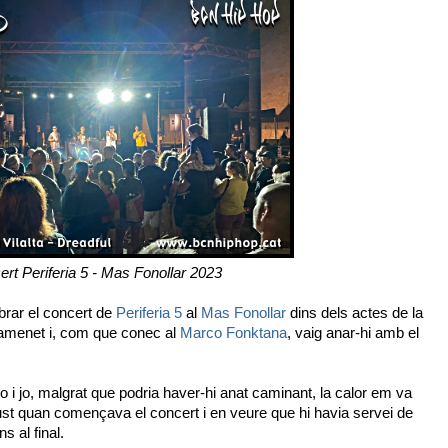
rt Periferia 5 - Mas Fonollar 2023
brar el concert de
Periferia 5
al
Mas Fonollar
dins dels actes de la
amenet i, com que conec al
Marco Fonktana
, vaig anar-hi amb el
to i jo, malgrat que podria haver-hi anat caminant, la calor em va
just quan començava el concert i en veure que hi havia servei de
s al final.