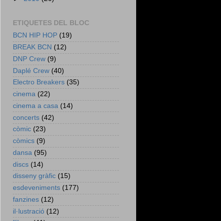
ETIQUETES DEL BLOC
BCN HIP HOP
(19)
BREAK BCN
(12)
DNP Crew
(9)
Daplé Crew
(40)
Electro Breakers
(35)
cinema
(22)
cinema a casa
(14)
concerts
(42)
còmic
(23)
còmics
(9)
dansa
(95)
discs
(14)
disseny gràfic
(15)
esdeveniments
(177)
fanzines
(12)
il·lustració
(12)