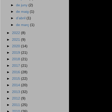
►
de juny
(2)
►
de maig
(1)
►
d’abril
(1)
►
de març
(1)
►
2022
(8)
►
2021
(9)
►
2020
(14)
►
2019
(21)
►
2018
(21)
►
2017
(21)
►
2016
(28)
►
2015
(22)
►
2014
(20)
►
2013
(32)
►
2012
(9)
►
2011
(25)
►
2010
(26)