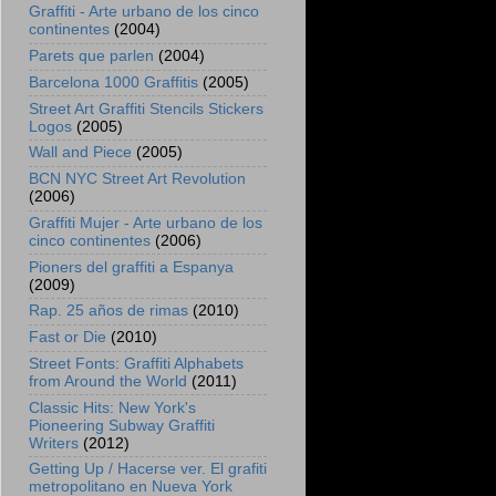
Graffiti - Arte urbano de los cinco
continentes
(2004)
Parets que parlen
(2004)
Barcelona 1000 Graffitis
(2005)
Street Art Graffiti Stencils Stickers
Logos
(2005)
Wall and Piece
(2005)
BCN NYC Street Art Revolution
(2006)
Graffiti Mujer - Arte urbano de los
cinco continentes
(2006)
Pioners del graffiti a Espanya
(2009)
Rap. 25 años de rimas
(2010)
Fast or Die
(2010)
Street Fonts: Graffiti Alphabets
from Around the World
(2011)
Classic Hits: New York's
Pioneering Subway Graffiti
Writers
(2012)
Getting Up / Hacerse ver. El grafiti
metropolitano en Nueva York