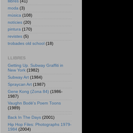
llibres
(41)
moda
(3)
música
(108)
notícies
(20)
pintura
(170)
revistes
(5)
trobades old school
(18)
LLIBRES
Getting Up. Subway Graffiti in
New York
(1982)
Subway Art
(1984)
Spraycan Art
(1987)
Gene Kong (Zona 84)
(1986-
1987)
Vaughn Bodē's Poem Toons
(1989)
Back In The Days
(2001)
Hip Hop Files: Photographs 1979-
1984
(2004)