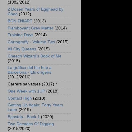
(1982/2012)
2 Dozen Years of Egghead by
Cheo
(2012)
BCN ZNIART
(2013)
Flamboyant Grey Matter
(2014)
Training Days
(2014)
Cartograffy - Volume Two
(2015)
All City Queens
(2015)
Cheech Wizard's Book of Me
(2015)
La gràfica del hip hop a
Barcelona - Els orígens
(2012/2016)
Carrers salvatges (2017) *
One Week with 1UP
(2018)
Contact High
(2018)
Getting Up Again: Forty Years
Later
(2019)
Egostrip - Book 1
(2020)
Two Decades Of Digging
(2015/2020)