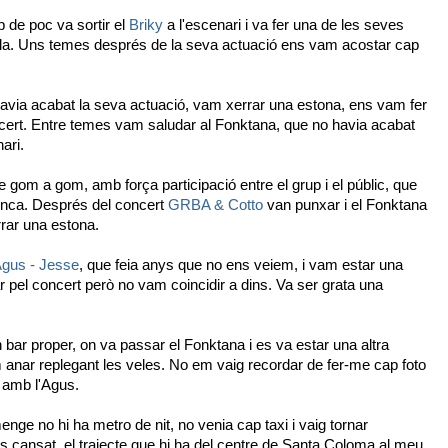
p de poc va sortir el
Briky
a l'escenari i va fer una de les seves
cola. Uns temes després de la seva actuació ens vam acostar cap
havia acabat la seva actuació, vam xerrar una estona, ens vam fer
ncert. Entre temes vam saludar al Fonktana, que no havia acabat
ari.
e gom a gom, amb força participació entre el grup i el públic, que
enca. Després del concert
GRBA & Cotto
van punxar i el Fonktana
rar una estona.
gus - Jesse
, que feia anys que no ens veiem, i vam estar una
 pel concert però no vam coincidir a dins. Va ser grata una
 bar proper, on va passar el Fonktana i es va estar una altra
anar replegant les veles. No em vaig recordar de fer-me cap foto
 amb l'Agus.
nge no hi ha metro de nit, no venia cap taxi i vaig tornar
cansat, el trajecte que hi ha del centre de Santa Coloma al meu