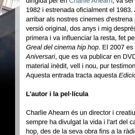
dirigida per en
Charlie Ahearn
, va ser
1982 i estrenada oficialment el 1983.
arribar als nostres cinemes d'estrena p
versió original, dos anys i mig despr
primera i va influenciar la resta, fet 
Greal del cinema hip hop
. El 2007 es 
Aniversari
, que es va publicar en DVD,
material inèdit, vell i nou, pur testimon
Aquesta entrada tracta aquesta
Edici
L'autor i la pel·lícula
Charlie Ahearn és un director i creatiu
sempre ha divulgat la vida i l'art del c
hop, des de la seva obra fins a la ràdio,