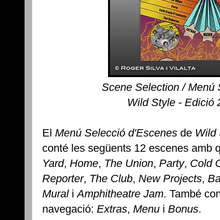
Scene Selection / Menú 
Wild Style - Edició
El
Menú Selecció d'Escenes
de
Wild 
conté les següents 12 escenes amb què
Yard
,
Home
,
The Union
,
Party
,
Cold 
Reporter
,
The Club
,
New Projects
,
Ba
Mural
i
Amphitheatre Jam
. També con
navegació:
Extras
,
Menu
i
Bonus
.