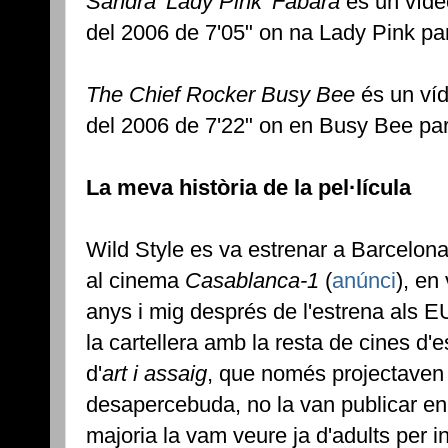
Sandra 'Lady Pink' Fabara
és un víde
del 2006 de 7'05" on na Lady Pink parl
The Chief Rocker Busy Bee
és un víd
del 2006 de 7'22" on en Busy Bee parl
La meva història de la pel·lícula
Wild Style es va estrenar a Barcelona
al cinema
Casablanca-1
(
anúnci
), en
anys i mig després de l'estrena als E
la cartellera amb la resta de cines d'
d'
art i assaig
, que només projectave
desapercebuda, no la van publicar en 
majoria la vam veure ja d'adults per 