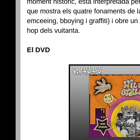
moment històric, està interpretada per
que mostra els quatre fonaments de la
emceeing, bboying i graffiti) i obre u
hop dels vuitanta.
El DVD