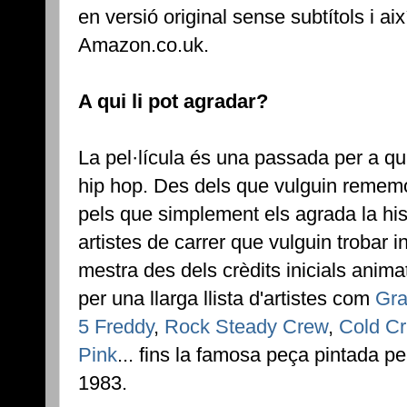
en versió original sense subtítols i aix
Amazon.co.uk.
A qui li pot agradar?
La pel·lícula és una passada per a qua
hip hop. Des dels que vulguin rememo
pels que simplement els agrada la histò
artistes de carrer que vulguin trobar i
mestra des dels crèdits inicials anim
per una llarga llista d'artistes com
Gra
5 Freddy
,
Rock Steady Crew
,
Cold Cr
Pink
... fins la famosa peça pintada p
1983.