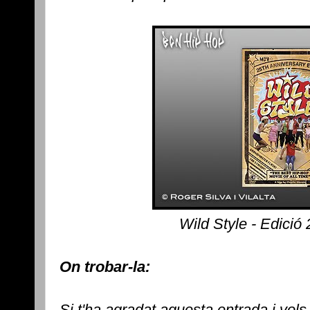
Wild Style - Edició
On trobar-la:
Si t'ha agradat aquesta entrada i vols