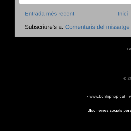
Entrada més recent
Inici
Subscriure's a:
Comentaris del missatge
·
www.bcnhiphop.cat
·
w
Bloc i eines socials pe