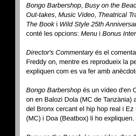
Bongo Barbershop
,
Busy on the Bea
Out-takes
,
Music Video
,
Theatrical Tra
The Book
i
Wild Style 25th Annivers
conté les opcions:
Menu
i
Bonus Inte
Director's Commentary
és el comentar
Freddy on, mentre es reprodueix la pe
expliquen com es va fer amb anècdot
Bongo Barbershop
és un vídeo d'en C
on en Balozi Dola (MC de Tanzània) a
del Bronx cercant el hip hop real i 
(MC) i Doa (Beatbox) li ho expliquen.