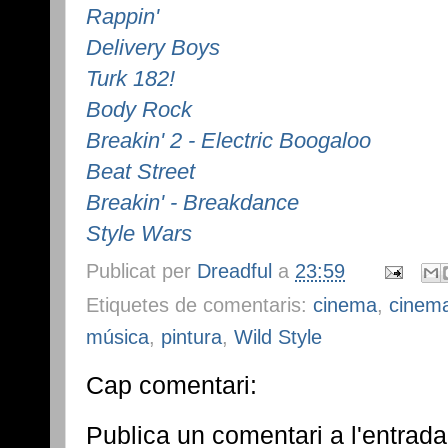
Rappin'
Delivery Boys
Turk 182!
Body Rock
Breakin' 2 - Electric Boogaloo
Beat Street
Breakin' - Breakdance
Style Wars
Publicat per
Dreadful
a
23:59
Etiquetes de comentaris:
cinema
,
cinem
música
,
pintura
,
Wild Style
Cap comentari:
Publica un comentari a l'entrada