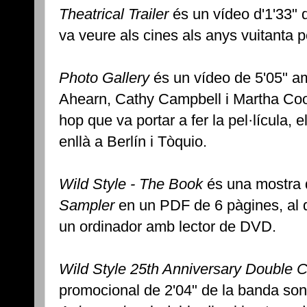
Theatrical Trailer
és un vídeo d'1'33" 
va veure als cines als anys vuitanta pe
Photo Gallery
és un vídeo de 5'05" am
Ahearn, Cathy Campbell i Martha Coope
hop que va portar a fer la pel·lícula, 
enllà a Berlín i Tòquio.
Wild Style - The Book
és una mostra d
Sampler
en un PDF de 6 pàgines, al qu
un ordinador amb lector de DVD.
Wild Style 25th Anniversary Double 
promocional de 2'04" de la banda so