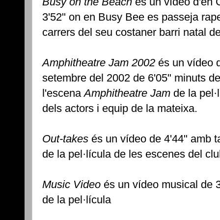
Busy on the Beach
és un vídeo d'en 
3'52" on en Busy Bee es passeja rap
carrers del seu costaner barri natal d
Amphitheatre Jam 2002
és un vídeo d
setembre del 2002 de 6'05" minuts de
l'escena
Amphitheatre Jam
de la pel·
dels actors i equip de la mateixa.
Out-takes
és un vídeo de 4'44" amb tal
de la pel·lícula de les escenes del clu
Music Video
és un vídeo musical de 3
de la pel·lícula